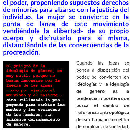
el poder, proponiendo supuestos derechos
de minorías para alzarse con la justicia del
individuo.
La mujer se convierte en la
punta de lanza de este movimiento
vendiéndole la «libertad» de su propio
cuerpo y disfrutarlo para sí misma,
distanciándola de las consecuencias de la
procreación.
Cuando las ideas se
ponen a disposición del
poder, se convierten en
ideologías y
la ideología
de género es la
tendencia impositiva que
busca el cambio de
referencia antropológica
del ser humano con el fin
de dominar a la sociedad,