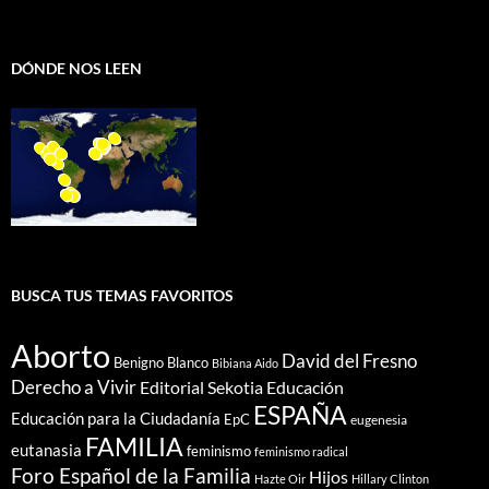
DÓNDE NOS LEEN
BUSCA TUS TEMAS FAVORITOS
Aborto
David del Fresno
Benigno Blanco
Bibiana Aido
Derecho a Vivir
Editorial Sekotia
Educación
ESPAÑA
Educación para la Ciudadanía
EpC
eugenesia
FAMILIA
eutanasia
feminismo
feminismo radical
Foro Español de la Familia
Hijos
Hazte Oir
Hillary Clinton