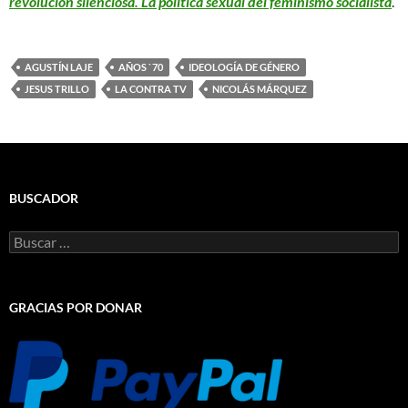
revolución silenciosa. La política sexual del feminismo socialista
.
AGUSTÍN LAJE
AÑOS `70
IDEOLOGÍA DE GÉNERO
JESUS TRILLO
LA CONTRA TV
NICOLÁS MÁRQUEZ
BUSCADOR
Buscar:
GRACIAS POR DONAR