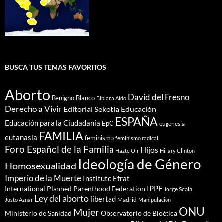
BUSCA TUS TEMAS FAVORITOS
Aborto
David del Fresno
Benigno Blanco
Bibiana Aido
Derecho a Vivir
Editorial Sekotia
Educación
ESPAÑA
Educación para la Ciudadanía
EpC
eugenesia
FAMILIA
eutanasia
feminismo
feminismo radical
Foro Español de la Familia
Hijos
Hazte Oir
Hillary Clinton
Ideología de Género
Homosexualidad
Imperio de la Muerte
Instituto Efrat
IPPF
International Planned Parenthood Federation
Jorge Scala
Ley del aborto
libertad
Madrid
Justo Aznar
Manipulación
ONU
Mujer
Ministerio de Sanidad
Observatorio de Bioética