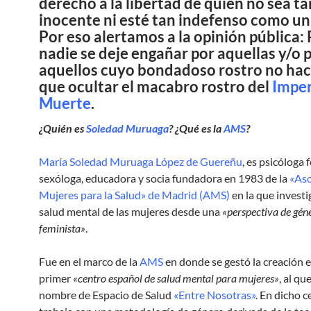
derecho a la libertad de quien no sea ta
inocente ni esté tan indefenso como un
Por eso alertamos a la opinión pública:
nadie se deje engañar por aquellas y/o 
aquellos cuyo bondadoso rostro no ha
que ocultar el macabro rostro del
Imper
Muerte
.
¿Quién es
Soledad Muruaga
? ¿Qué es la
AMS
?
María Soledad Muruaga López de Guereñu
, es psicóloga 
sexóloga, educadora y socia fundadora en 1983 de la
«Aso
Mujeres para la Salud» de Madrid (AMS)
en la que investig
salud mental de las mujeres desde una
«perspectiva de gén
feminista»
.
Fue en el marco de la
AMS
en donde se gestó la creación 
primer
«centro español de salud mental para mujeres»
, al qu
nombre de Espacio de Salud
«Entre Nosotras»
. En dicho c