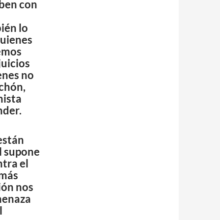
aben con
ién lo
quienes
hemos
juicios
ienes no
chón,
nista
nder.
 están
al supone
tra el
 más
ión nos
menaza
l