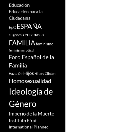
Educación
Educación para la
Ciudadanía
ESPAÑA
EpC
eutanasia
eugenesia
FAMILIA
feminismo
feminismo radical
Foro Español de la
Familia
Hijos
Hazte Oir
Hillary Clinton
Homosexualidad
Ideología de
Género
Imperio de la Muerte
Instituto Efrat
International Planned