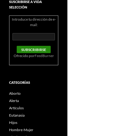
SUSCRIBIRSE A VIDA
SELECCIÓN
Introduce tu dirección de e-
mail:
Ofrecido por
FeedBurner
CATEGORÍAS
Aborto
Alerta
Artículos
Eutanasia
Hijos
Hombre-Mujer