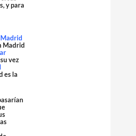
s, y para
e Madrid
en Madrid
ar
 su vez
d
d es la
pasarían
ue
us
las