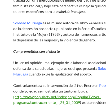
trabaja con una metodología de género derivada de la teo
feminista radical, y bajo esta perspectiva es bajo la que o
talleres específicos para la
«salud de la mujer»
.
Soledad Muruaga
es asimismo autora del libro «Análisis 
de la depresión posparto», publicado en la Serie «Estudios
Instituto de la Mujer» (1983) y autora de numerosos artí
la depresión de las mujeres y la violencia de género.
Comprometidas con el aborto
Un -en mi opinión- mal ejemplo de la labor del asociacio
defensa de la salud de las mujeres es el que presenta
Sole
Muruaga
cuando exige la legalización del aborto.
Contrariamente a su intervención del 29 de Enero en
Pop
donde Soledad se mostraba un tanto ambigua,
(http://www.populartv.net/index.php/PopularTV/ver-
programa/contracorriente_-_29_01_2009
) existen eviden