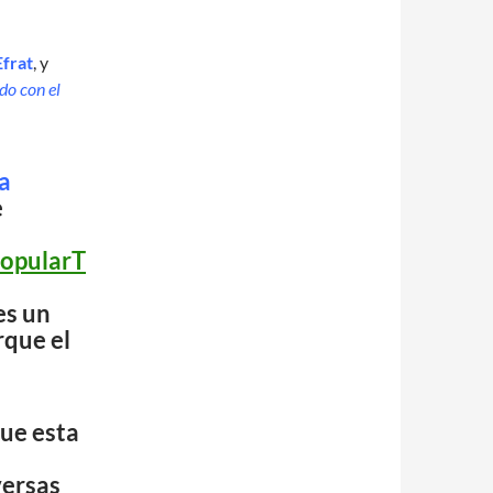
Efrat
, y
do con el
a
e
PopularT
es un
rque el
que esta
n
versas