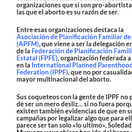
organizaciones que sí son pro-abortista
las que el aborto es su razón de ser.
Entre esas organizaciones destaca la
Asociación de Planificación Familiar d
(APFM)
, que viene a ser la delegación 
de la
Federación de Planificación Famili
Estatal (FPFE)
, organización federada a
en la
International Planned Parenthoo
Federation (IPPF)
, que no por casualida
mayor multinacional del aborto.
Sus coqueteos con la gente de IPPF no 
de ser un mero desliz… si no fuera porq
existen también evidencias de que en s
campañas por legalizar algo que para el
parece ser tan solo «lo ultimo», Soledad