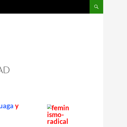
AD
ruaga
y