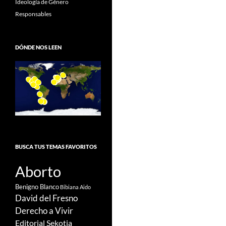
Ideología de Género
Responsables
DÓNDE NOS LEEN
BUSCA TUS TEMAS FAVORITOS
Aborto
Benigno Blanco
Bibiana Aido
David del Fresno
Derecho a Vivir
Editorial Sekotia