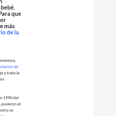
n
 bebé.
 Para que
por
ce más
io de la
feminista,
ciación de
a y trata la
ero
en 1990 del
e pusieron el
entro se