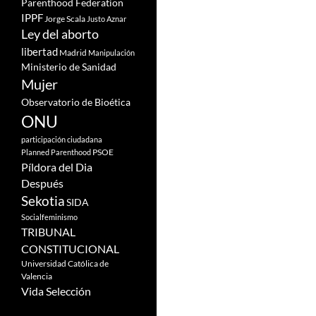
Parenthood Federation
IPPF
Jorge Scala
Justo Aznar
Ley del aborto
libertad
Madrid
Manipulación
Ministerio de Sanidad
Mujer
Observatorio de Bioética
ONU
participación ciudadana
PSOE
Planned Parenthood
Píldora del Dia
Después
Sekotia
SIDA
Socialfeminismo
TRIBUNAL
CONSTITUCIONAL
Universidad Católica de
Valencia
Vida Selección