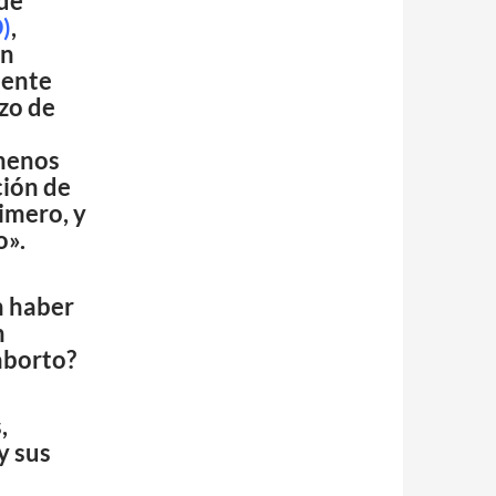
 de
)
,
an
mente
azo de
menos
ción de
imero, y
o».
n haber
n
 aborto?
,
y sus