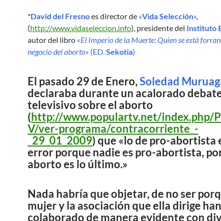
*
David del Fresno
es director de
«
Vida Selección
«
,
(
http://www.vidaseleccion.info
), presidente del
Instituto 
autor del libro
«El Imperio de la Muerte: Quien se está forran
negocio del aborto»
(ED.
Sekotia
)
El pasado 29 de Enero,
Soledad Muruag
declaraba durante un acalorado debat
televisivo sobre el aborto
(
http://www.populartv.net/index.php/
V/ver-programa/contracorriente_-
_29_01_2009
) que «lo de pro-abortista 
error porque nadie es pro-abortista, po
aborto es lo último.»
Nada habría que objetar, de no ser por
mujer y la asociación que ella dirige ha
colaborado de manera evidente con di