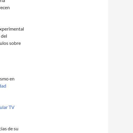
ría
frecen
experimental
 del
culos sobre
nismo en
dad
ular TV
cias de su