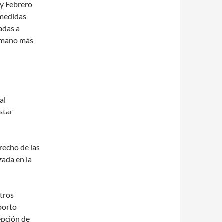
 y Febrero
 medidas
nadas a
humano más
al
star
recho de las
zada en la
ntros
aborto
pción de