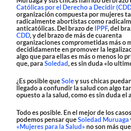
Muruaga y sus chicas han ido del brazo
Católicas por el Derecho a Decidir (CDD
organización compuesta por mujeres t
radicalmente abortistas como radical
anticatólicas. Del brazo de
IPPF
, del br
CDD
, y del brazo de más de cuarenta
organizaciones comprometidas más o 
decididamente en promover la legaliza
algo que para ellas es más o menos lo pr
que, para
Soledad
, es sin duda «lo ultim
¿Es posible que
Sole
y sus chicas pueda
llegado a confundir la salud con algo ta
opuesto a la salud, como es sin duda el
Todo es posible. En el mejor de los casos
podemos pensar que
Soledad Muruaga
«Mujeres para la Salud»
no son más que