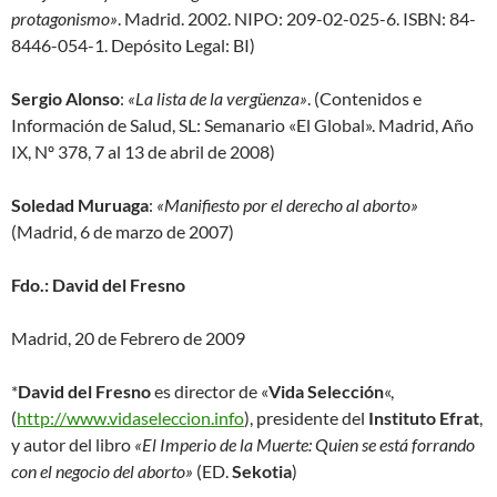
protagonismo»
. Madrid. 2002. NIPO: 209-02-025-6. ISBN: 84-
8446-054-1. Depósito Legal: BI)
Sergio Alonso
:
«La lista de la vergüenza»
. (Contenidos e
Información de Salud, SL: Semanario «El Global». Madrid, Año
IX, Nº 378, 7 al 13 de abril de 2008)
Soledad Muruaga
:
«Manifiesto por el derecho al aborto»
(Madrid, 6 de marzo de 2007)
Fdo.: David del Fresno
Madrid, 20 de Febrero de 2009
*
David del Fresno
es director de «
Vida Selección
«,
(
http://www.vidaseleccion.info
), presidente del
Instituto Efrat
,
y autor del libro
«El Imperio de la Muerte: Quien se está forrando
con el negocio del aborto»
(ED.
Sekotia
)