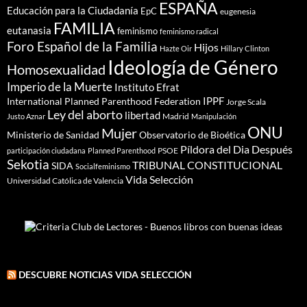
ESPAÑA
Educación para la Ciudadanía
EpC
eugenesia
FAMILIA
eutanasia
feminismo
feminismo radical
Foro Español de la Familia
Hijos
Hazte Oir
Hillary Clinton
Ideología de Género
Homosexualidad
Imperio de la Muerte
Instituto Efrat
IPPF
International Planned Parenthood Federation
Jorge Scala
Ley del aborto
libertad
Madrid
Justo Aznar
Manipulación
ONU
Mujer
Ministerio de Sanidad
Observatorio de Bioética
Píldora del Dia Después
PSOE
participación ciudadana
Planned Parenthood
Sekotia
TRIBUNAL CONSTITUCIONAL
SIDA
Socialfeminismo
Vida Selección
Universidad Católica de Valencia
DESCUBRE NOTICIAS VIDA SELECCIÓN