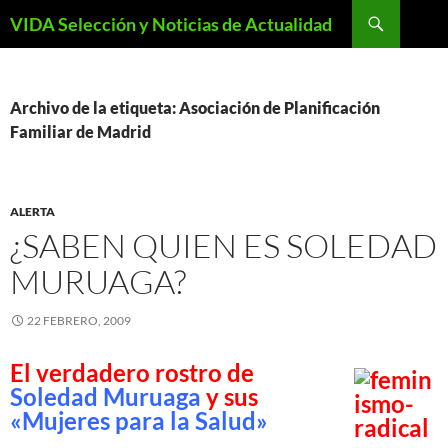
Saltar
Buscar
VIDA Selección y Noticias de Actualidad
al
contenido
Archivo de la etiqueta: Asociación de Planificación
Familiar de Madrid
ALERTA
¿SABEN QUIEN ES SOLEDAD
MURUAGA?
22 FEBRERO, 2009
El verdadero rostro de
Soledad Muruaga
y sus
«Mujeres para la Salud»