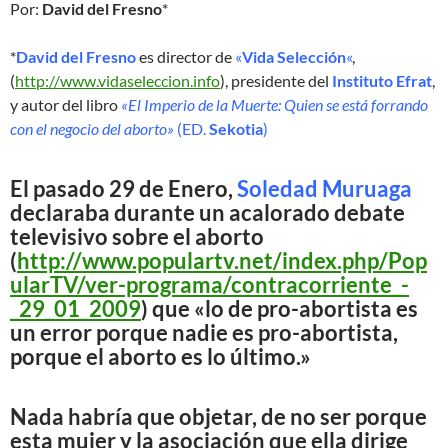
Por:
David del Fresno
*
*
David del Fresno
es director de
«
Vida Selección
«
,
(
http://www.vidaseleccion.info
), presidente del
Instituto Efrat
,
y autor del libro
«El Imperio de la Muerte: Quien se está forrando
con el negocio del aborto»
(ED.
Sekotia
)
El pasado 29 de Enero,
Soledad Muruaga
declaraba durante un acalorado debate
televisivo sobre el aborto
(
http://www.populartv.net/index.php/Pop
ularTV/ver-programa/contracorriente_-
_29_01_2009
) que «lo de pro-abortista es
un error porque nadie es pro-abortista,
porque el aborto es lo último.»
Nada habría que objetar, de no ser porque
esta mujer y la asociación que ella dirige