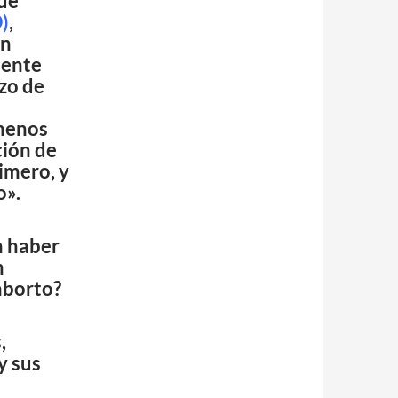
 de
)
,
an
mente
azo de
menos
ción de
imero, y
o».
n haber
n
 aborto?
,
y sus