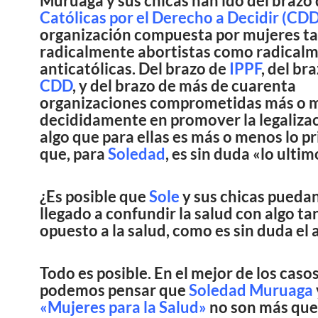
Muruaga y sus chicas han ido del brazo
Católicas por el Derecho a Decidir (CDD
organización compuesta por mujeres t
radicalmente abortistas como radical
anticatólicas. Del brazo de
IPPF
, del br
CDD
, y del brazo de más de cuarenta
organizaciones comprometidas más o 
decididamente en promover la legaliza
algo que para ellas es más o menos lo pr
que, para
Soledad
, es sin duda «lo ultim
¿Es posible que
Sole
y sus chicas pueda
llegado a confundir la salud con algo ta
opuesto a la salud, como es sin duda el
Todo es posible. En el mejor de los casos
podemos pensar que
Soledad Muruaga
«Mujeres para la Salud»
no son más que