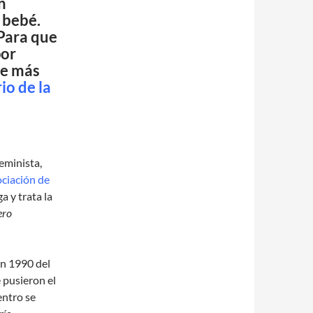
n
 bebé.
 Para que
por
ce más
io de la
feminista,
ciación de
a y trata la
ero
en 1990 del
e pusieron el
entro se