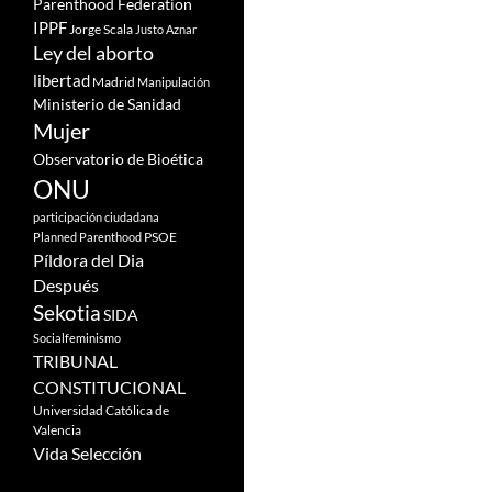
Parenthood Federation
IPPF
Jorge Scala
Justo Aznar
Ley del aborto
libertad
Madrid
Manipulación
Ministerio de Sanidad
Mujer
Observatorio de Bioética
ONU
participación ciudadana
PSOE
Planned Parenthood
Píldora del Dia
Después
Sekotia
SIDA
Socialfeminismo
TRIBUNAL
CONSTITUCIONAL
Universidad Católica de
Valencia
Vida Selección