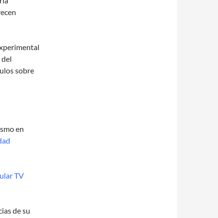
ría
frecen
experimental
 del
culos sobre
nismo en
dad
ular TV
cias de su