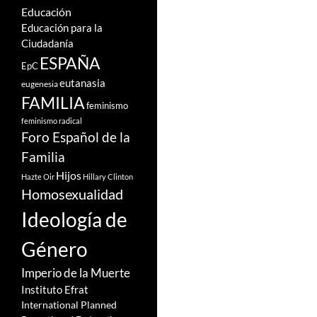
Educación
Educación para la
Ciudadanía
ESPAÑA
EpC
eutanasia
eugenesia
FAMILIA
feminismo
feminismo radical
Foro Español de la
Familia
Hijos
Hazte Oir
Hillary Clinton
Homosexualidad
Ideología de
Género
Imperio de la Muerte
Instituto Efrat
International Planned