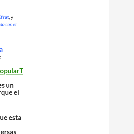
Efrat
, y
do con el
a
e
PopularT
es un
rque el
que esta
n
versas