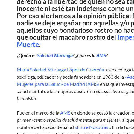
derecho a la libertad de quien no sea ta
inocente ni esté tan indefenso como un
Por eso alertamos a la opinión pública:
nadie se deje engañar por aquellas y/o 
aquellos cuyo bondadoso rostro no ha
que ocultar el macabro rostro del
Imper
Muerte
.
¿Quién es
Soledad Muruaga
? ¿Qué es la
AMS
?
María Soledad Muruaga López de Guereñu
, es psicóloga 
sexóloga, educadora y socia fundadora en 1983 de la
«Aso
Mujeres para la Salud» de Madrid (AMS)
en la que investig
salud mental de las mujeres desde una
«perspectiva de gén
feminista»
.
Fue en el marco de la
AMS
en donde se gestó la creación 
primer
«centro español de salud mental para mujeres»
, al qu
nombre de Espacio de Salud
«Entre Nosotras»
. En dicho c