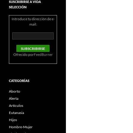
SUSCRIBIRSE A VIDA
SELECCIÓN
Introduce tu dirección de e-
mail:
Ofrecido por
FeedBurner
CATEGORÍAS
Aborto
Alerta
Artículos
Eutanasia
Hijos
Hombre-Mujer