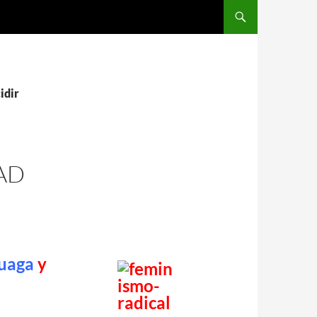
idir
AD
ruaga
y