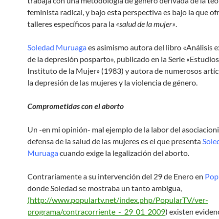
trabaja con una metodología de género derivada de la teo
feminista radical, y bajo esta perspectiva es bajo la que o
talleres específicos para la
«salud de la mujer»
.
Soledad Muruaga
es asimismo autora del libro «Análisis 
de la depresión posparto», publicado en la Serie «Estudios
Instituto de la Mujer» (1983) y autora de numerosos artí
la depresión de las mujeres y la violencia de género.
Comprometidas con el aborto
Un -en mi opinión- mal ejemplo de la labor del asociacio
defensa de la salud de las mujeres es el que presenta
Sole
Muruaga
cuando exige la legalización del aborto.
Contrariamente a su intervención del 29 de Enero en
Pop
donde Soledad se mostraba un tanto ambigua,
(http://www.populartv.net/index.php/PopularTV/ver-
programa/contracorriente_-_29_01_2009
) existen eviden