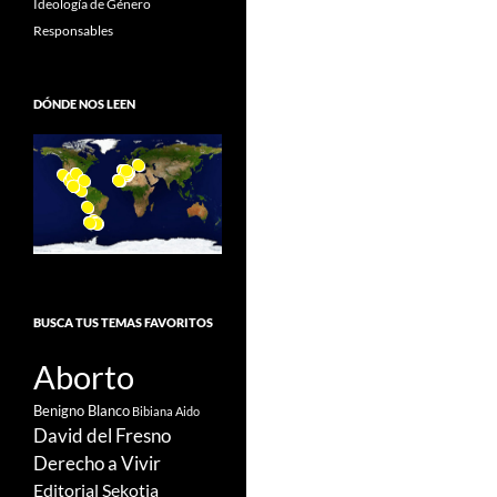
Ideología de Género
Responsables
DÓNDE NOS LEEN
BUSCA TUS TEMAS FAVORITOS
Aborto
Benigno Blanco
Bibiana Aido
David del Fresno
Derecho a Vivir
Editorial Sekotia