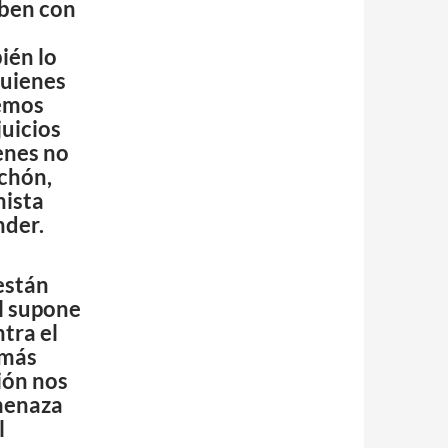
aben con
ién lo
quienes
hemos
juicios
ienes no
chón,
nista
nder.
 están
al supone
tra el
 más
ión nos
menaza
l