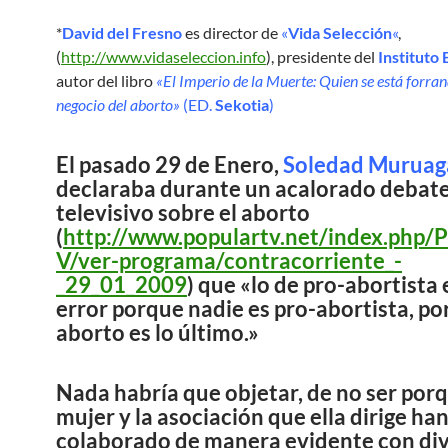
*
David del Fresno
es director de
«
Vida Selección
«
,
(
http://www.vidaseleccion.info
), presidente del
Instituto 
autor del libro
«El Imperio de la Muerte: Quien se está forran
negocio del aborto»
(ED.
Sekotia
)
El pasado 29 de Enero,
Soledad Muruag
declaraba durante un acalorado debat
televisivo sobre el aborto
(
http://www.populartv.net/index.php/
V/ver-programa/contracorriente_-
_29_01_2009
) que «lo de pro-abortista 
error porque nadie es pro-abortista, po
aborto es lo último.»
Nada habría que objetar, de no ser por
mujer y la asociación que ella dirige ha
colaborado de manera evidente con di