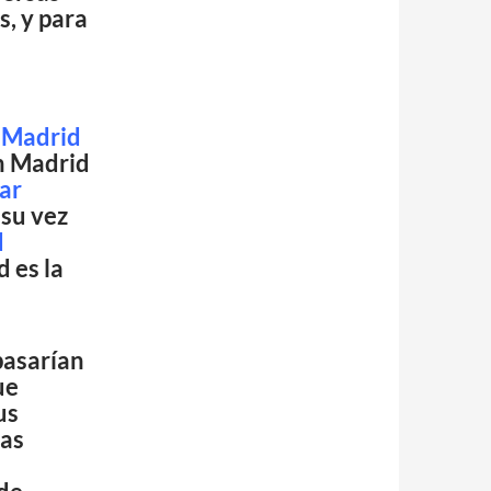
s, y para
e Madrid
en Madrid
ar
 su vez
d
d es la
pasarían
ue
us
las