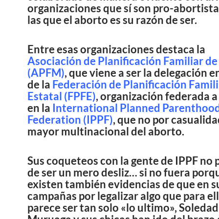
organizaciones que sí son pro-abortista
las que el aborto es su razón de ser.
Entre esas organizaciones destaca la
Asociación de Planificación Familiar d
(APFM)
, que viene a ser la delegación 
de la
Federación de Planificación Famili
Estatal (FPFE)
, organización federada a
en la
International Planned Parenthoo
Federation (IPPF)
, que no por casualida
mayor multinacional del aborto.
Sus coqueteos con la gente de IPPF no 
de ser un mero desliz… si no fuera porq
existen también evidencias de que en s
campañas por legalizar algo que para el
parece ser tan solo «lo ultimo», Soledad