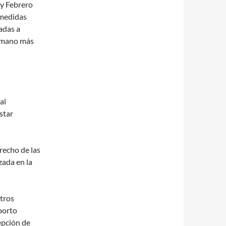
 y Febrero
 medidas
nadas a
humano más
al
star
recho de las
zada en la
ntros
aborto
pción de