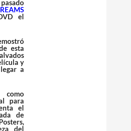
 pasado
DREAMS
DVD el
emostró
de esta
alvados
lícula y
legar a
a como
al para
enta el
ñada de
osters,
eza del