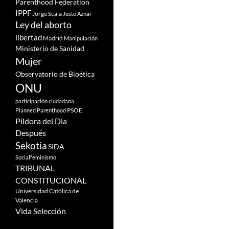
Parenthood Federation
IPPF
Jorge Scala
Justo Aznar
Ley del aborto
libertad
Madrid
Manipulación
Ministerio de Sanidad
Mujer
Observatorio de Bioética
ONU
participación ciudadana
PSOE
Planned Parenthood
Píldora del Dia
Después
Sekotia
SIDA
Socialfeminismo
TRIBUNAL
CONSTITUCIONAL
Universidad Católica de
Valencia
Vida Selección