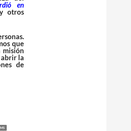
rdió en
 y otros
rsonas.
emos que
a misión
abrir la
ones de
LMS