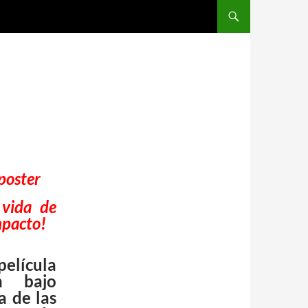
 vida de
mpacto!
ícula
n bajo
a de las