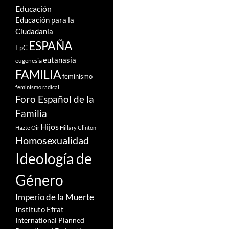
Educación
Educación para la
Ciudadanía
ESPAÑA
EpC
eutanasia
eugenesia
FAMILIA
feminismo
feminismo radical
Foro Español de la
Familia
Hijos
Hazte Oir
Hillary Clinton
Homosexualidad
Ideología de
Género
Imperio de la Muerte
Instituto Efrat
International Planned