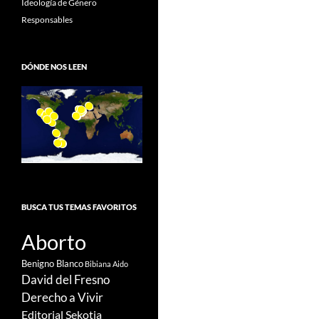
Ideología de Género
Responsables
DÓNDE NOS LEEN
BUSCA TUS TEMAS FAVORITOS
Aborto
Benigno Blanco
Bibiana Aido
David del Fresno
Derecho a Vivir
Editorial Sekotia