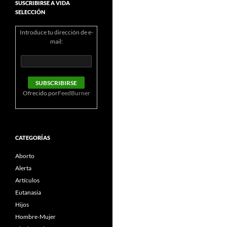
SUSCRIBIRSE A VIDA
SELECCIÓN
Introduce tu dirección de e-
mail:
Ofrecido por
FeedBurner
CATEGORÍAS
Aborto
Alerta
Artículos
Eutanasia
Hijos
Hombre-Mujer