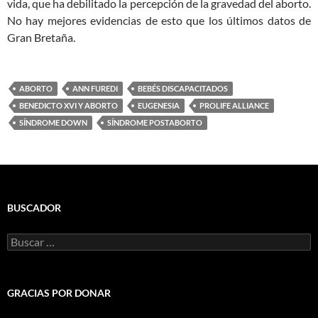
vida, que ha debilitado la percepción de la gravedad del aborto.
No hay mejores evidencias de esto que los últimos datos de
Gran Bretaña.
ABORTO
ANN FUREDI
BEBÉS DISCAPACITADOS
BENEDICTO XVI Y ABORTO
EUGENESIA
PROLIFE ALLIANCE
SÍNDROME DOWN
SÍNDROME POSTABORTO
BUSCADOR
Buscar:
GRACIAS POR DONAR