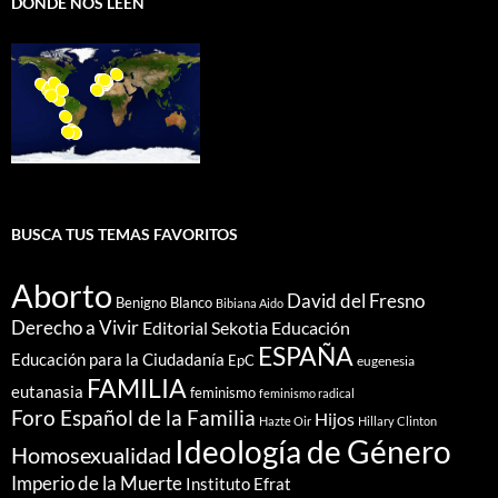
DÓNDE NOS LEEN
BUSCA TUS TEMAS FAVORITOS
Aborto
David del Fresno
Benigno Blanco
Bibiana Aido
Derecho a Vivir
Editorial Sekotia
Educación
ESPAÑA
Educación para la Ciudadanía
EpC
eugenesia
FAMILIA
eutanasia
feminismo
feminismo radical
Foro Español de la Familia
Hijos
Hazte Oir
Hillary Clinton
Ideología de Género
Homosexualidad
Imperio de la Muerte
Instituto Efrat