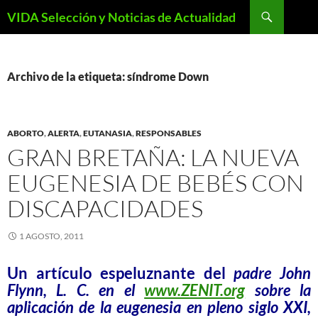
Saltar
Buscar
VIDA Selección y Noticias de Actualidad
al
contenido
Archivo de la etiqueta: síndrome Down
ABORTO
,
ALERTA
,
EUTANASIA
,
RESPONSABLES
GRAN BRETAÑA: LA NUEVA
EUGENESIA DE BEBÉS CON
DISCAPACIDADES
1 AGOSTO, 2011
Un artículo espeluznante del
padre John
Flynn, L. C. en el
www.ZENIT.org
sobre la
aplicación de la eugenesia en pleno siglo XXI,