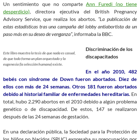
Un sentimiento que no comparte
Ann Fured
i (no tiene
desperdicio)
, directora ejecutiva del British Pregnancy
Advisory Service, que realiza los abortos.
“La publicación de
estas estadísticas tras una campaña del lobby antiabortista da un
paso más en su deseo de venganza”
, informaba la BBC.
Discriminación de los
Este libro muestra la tesis de que nada es casual,
discapacitados
de que todo forma un plan orquestado y la
eugenesia (la selección humana) existe.
En el año 2010, 482
bebés con síndrome de Down fueron abortados. Diez de
ellos con más de 24 semanas.
Otros 181 fueron abortados
debido al historial familiar de enfermedades hereditarias.
En
total, hubo 2.290 abortos en el 2010 debido a algún problema
genético o de discapacidad. De estos, 147 se realizaron
después de las 24 semanas de gestación.
En una declaración pública, la Sociedad para la Protección de
los Niños no Nacidos (SPUC) expresaba su preocupación por