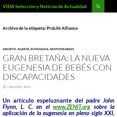
Saltar
Buscar
VIDA Selección y Noticias de Actualidad
al
contenido
Archivo de la etiqueta: ProLife Alliance
ABORTO
,
ALERTA
,
EUTANASIA
,
RESPONSABLES
GRAN BRETAÑA: LA NUEVA
EUGENESIA DE BEBÉS CON
DISCAPACIDADES
1 AGOSTO, 2011
Un artículo espeluznante del
padre John
Flynn, L. C. en el
www.ZENIT.org
sobre la
aplicación de la eugenesia en pleno siglo XXI,