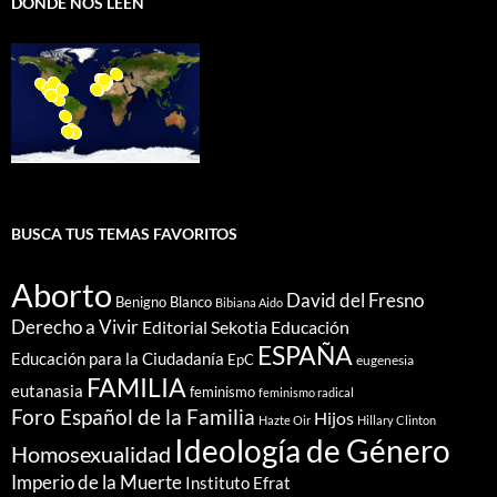
DÓNDE NOS LEEN
BUSCA TUS TEMAS FAVORITOS
Aborto
David del Fresno
Benigno Blanco
Bibiana Aido
Derecho a Vivir
Editorial Sekotia
Educación
ESPAÑA
Educación para la Ciudadanía
EpC
eugenesia
FAMILIA
eutanasia
feminismo
feminismo radical
Foro Español de la Familia
Hijos
Hazte Oir
Hillary Clinton
Ideología de Género
Homosexualidad
Imperio de la Muerte
Instituto Efrat