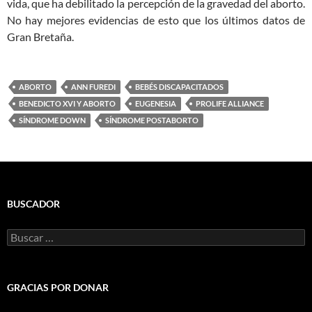
vida, que ha debilitado la percepción de la gravedad del aborto.
No hay mejores evidencias de esto que los últimos datos de
Gran Bretaña.
ABORTO
ANN FUREDI
BEBÉS DISCAPACITADOS
BENEDICTO XVI Y ABORTO
EUGENESIA
PROLIFE ALLIANCE
SÍNDROME DOWN
SÍNDROME POSTABORTO
BUSCADOR
Buscar:
GRACIAS POR DONAR