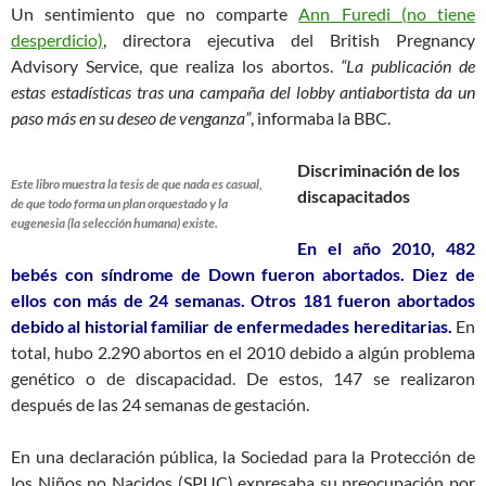
Un sentimiento que no comparte
Ann Fured
i (no tiene
desperdicio)
, directora ejecutiva del British Pregnancy
Advisory Service, que realiza los abortos.
“La publicación de
estas estadísticas tras una campaña del lobby antiabortista da un
paso más en su deseo de venganza”
, informaba la BBC.
Discriminación de los
Este libro muestra la tesis de que nada es casual,
discapacitados
de que todo forma un plan orquestado y la
eugenesia (la selección humana) existe.
En el año 2010, 482
bebés con síndrome de Down fueron abortados. Diez de
ellos con más de 24 semanas.
Otros 181 fueron abortados
debido al historial familiar de enfermedades hereditarias.
En
total, hubo 2.290 abortos en el 2010 debido a algún problema
genético o de discapacidad. De estos, 147 se realizaron
después de las 24 semanas de gestación.
En una declaración pública, la Sociedad para la Protección de
los Niños no Nacidos (SPUC) expresaba su preocupación por