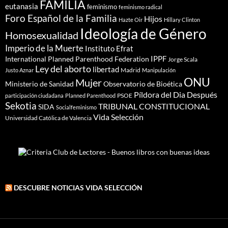
FAMILIA
eutanasia
feminismo
feminismo radical
Foro Español de la Familia
Hijos
Hazte Oir
Hillary Clinton
Ideología de Género
Homosexualidad
Imperio de la Muerte
Instituto Efrat
IPPF
International Planned Parenthood Federation
Jorge Scala
Ley del aborto
libertad
Madrid
Justo Aznar
Manipulación
ONU
Mujer
Ministerio de Sanidad
Observatorio de Bioética
Píldora del Dia Después
PSOE
participación ciudadana
Planned Parenthood
Sekotia
TRIBUNAL CONSTITUCIONAL
SIDA
Socialfeminismo
Vida Selección
Universidad Católica de Valencia
DESCUBRE NOTICIAS VIDA SELECCIÓN