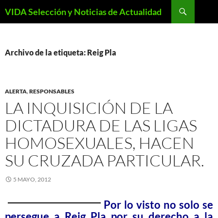
Saltar
Buscar
VIDA Selección y Noticias de Actualidad
al
contenido
Archivo de la etiqueta: Reig Pla
ALERTA
,
RESPONSABLES
LA INQUISICIÓN DE LA
DICTADURA DE LAS LIGAS
HOMOSEXUALES, HACEN
SU CRUZADA PARTICULAR.
5 MAYO, 2012
Por lo visto no solo se
persegue a Reig Pla por su derecho a la