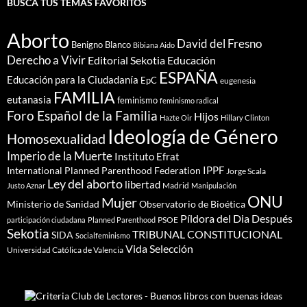
BUSCA TUS TEMAS FAVORITOS
Aborto
David del Fresno
Benigno Blanco
Bibiana Aido
Derecho a Vivir
Editorial Sekotia
Educación
ESPAÑA
Educación para la Ciudadanía
EpC
eugenesia
FAMILIA
eutanasia
feminismo
feminismo radical
Foro Español de la Familia
Hijos
Hazte Oir
Hillary Clinton
Ideología de Género
Homosexualidad
Imperio de la Muerte
Instituto Efrat
IPPF
International Planned Parenthood Federation
Jorge Scala
Ley del aborto
libertad
Madrid
Justo Aznar
Manipulación
ONU
Mujer
Ministerio de Sanidad
Observatorio de Bioética
Píldora del Dia Después
PSOE
participación ciudadana
Planned Parenthood
Sekotia
TRIBUNAL CONSTITUCIONAL
SIDA
Socialfeminismo
Vida Selección
Universidad Católica de Valencia