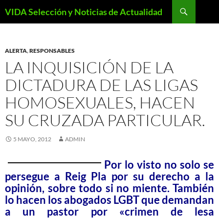
Saltar
Buscar
VIDA Selección y Noticias de Actualidad
al
contenido
ALERTA
,
RESPONSABLES
LA INQUISICIÓN DE LA
DICTADURA DE LAS LIGAS
HOMOSEXUALES, HACEN
SU CRUZADA PARTICULAR.
5 MAYO, 2012
ADMIN
Por lo visto no solo se
persegue a Reig Pla por su derecho a la
opinión, sobre todo si no miente. También
lo hacen los abogados LGBT que demandan
a un pastor por «crimen de lesa