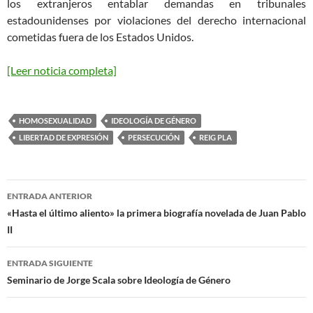
los extranjeros entablar demandas en tribunales
estadounidenses por violaciones del derecho internacional
cometidas fuera de los Estados Unidos.
[Leer noticia completa]
HOMOSEXUALIDAD
IDEOLOGÍA DE GÉNERO
LIBERTAD DE EXPRESIÓN
PERSECUCIÓN
REIG PLA
Navegación
ENTRADA ANTERIOR
de
«Hasta el último aliento» la primera biografía novelada de Juan Pablo
II
entradas
ENTRADA SIGUIENTE
Seminario de Jorge Scala sobre Ideología de Género