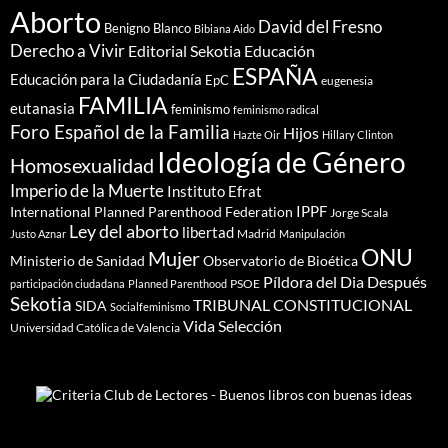
Aborto
David del Fresno
Benigno Blanco
Bibiana Aido
Derecho a Vivir
Editorial Sekotia
Educación
ESPAÑA
Educación para la Ciudadanía
EpC
eugenesia
FAMILIA
eutanasia
feminismo
feminismo radical
Foro Español de la Familia
Hijos
Hazte Oir
Hillary Clinton
Ideología de Género
Homosexualidad
Imperio de la Muerte
Instituto Efrat
IPPF
International Planned Parenthood Federation
Jorge Scala
Ley del aborto
libertad
Madrid
Justo Aznar
Manipulación
ONU
Mujer
Ministerio de Sanidad
Observatorio de Bioética
Píldora del Dia Después
PSOE
participación ciudadana
Planned Parenthood
Sekotia
TRIBUNAL CONSTITUCIONAL
SIDA
Socialfeminismo
Vida Selección
Universidad Católica de Valencia