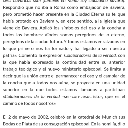
civis bavaricus sum
(
también en Roma soy ciudadano bávaro
).
Respondió que no iba a Roma como embajador de Baviera,
pero prometió hacer presente en la Ciudad Eterna su fe, que
había brotado en Baviera y, en este sentido, a la Iglesia que
viene de Baviera. Aplicó los símbolos del oso y la concha a
todos los hombres: «Todos somos peregrinos de lo eterno,
peregrinos de la ciudad futura. Y todos estamos enraizados en
lo que primero nos ha formado y ha llegado a ser nuestra
patria». Comentó la expresión
Colaboradores de la verdad
, con
la que había expresado la continuidad entre su anterior
trabajo teológico y el nuevo ministerio episcopal. Se limita a
decir que la unión entre el permanecer del oso y el cambiar de
la concha que a todos nos aúna, se proyecta en una unidad
superior en la que todos estamos llamados a participar:
«
Colaboradores de la verdad
-ser-con-Jesucristo-, que es el
camino de todos nosotros».
El 2 de mayo de 2002, celebró en la catedral de Munich sus
Bodas de Plata de su consagración episcopal. En la homilía, dijo