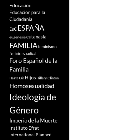
Educación
Educación para la
Ciudadanía
ESPAÑA
EpC
eutanasia
eugenesia
FAMILIA
feminismo
feminismo radical
Foro Español de la
Familia
Hijos
Hazte Oir
Hillary Clinton
Homosexualidad
Ideología de
Género
Imperio de la Muerte
Instituto Efrat
International Planned