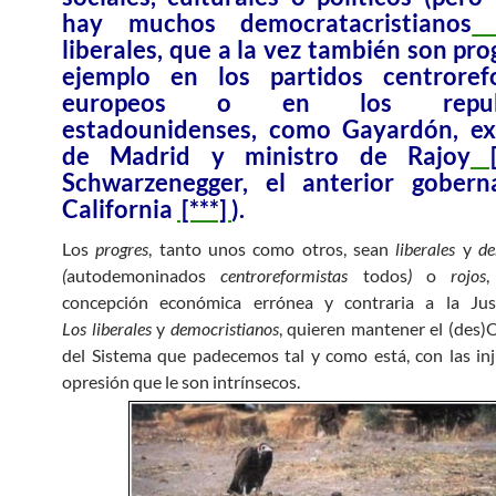
hay muchos democratacristianos
liberales, que a la vez también son pro
ejemplo en los partidos centroref
europeos o en los republ
estadounidenses, como Gayardón, ex
de Madrid y ministro de Rajoy
[
Schwarzenegger, el anterior gober
California
[***]
).
Los
progres
, tanto unos como otros, sean
liberales
y
de
(
autodemoninados
centroreformistas
todos
)
o
rojos
,
concepción económica errónea y contraria a la Justi
Los liberales
y
democristianos
, quieren mantener el (des)
del Sistema que padecemos tal y como está, con las inju
opresión que le son intrínsecos.