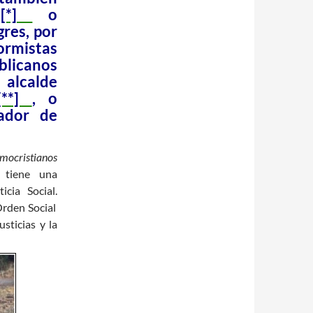
[*]
o
gres, por
ormistas
icanos
 alcalde
**]
, o
nador de
mocristianos
 tiene una
cia Social.
Orden Social
sticias y la