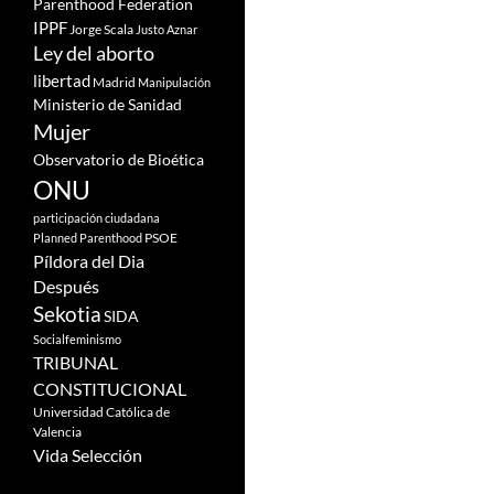
Parenthood Federation
IPPF
Jorge Scala
Justo Aznar
Ley del aborto
libertad
Madrid
Manipulación
Ministerio de Sanidad
Mujer
Observatorio de Bioética
ONU
participación ciudadana
PSOE
Planned Parenthood
Píldora del Dia
Después
Sekotia
SIDA
Socialfeminismo
TRIBUNAL
CONSTITUCIONAL
Universidad Católica de
Valencia
Vida Selección