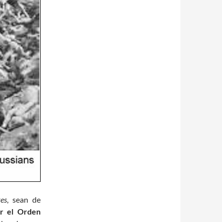
es
, sean de
ar el Orden