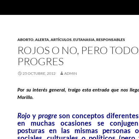
ABORTO
,
ALERTA
,
ARTÍCULOS
,
EUTANASIA
,
RESPONSABLES
ROJOS O NO, PERO TODO
PROGRES
25 OCTUBRE, 2012
ADMIN
Por su interés general, traigo esta entrada que nos lle
Morillo
.
Rojo
y
progre
son conceptos diferente
en muchas ocasiones se conjuge
posturas en las mismas personas o
sociales, culturales o políticos (pero