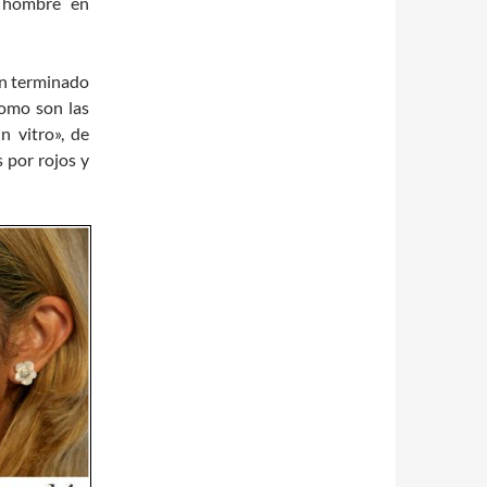
l hombre en
n terminado
omo son las
n vitro», de
 por rojos y