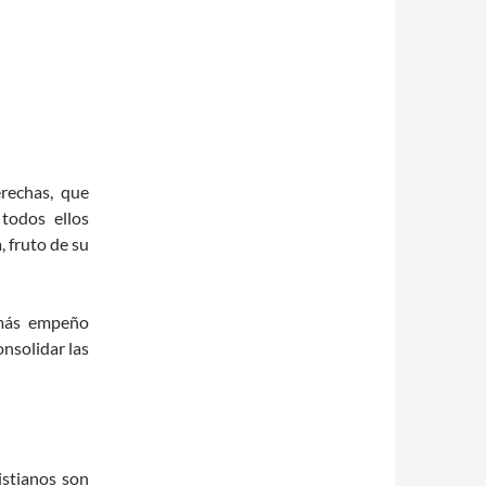
erechas, que
todos ellos
 fruto de su
 más empeño
onsolidar las
istianos son