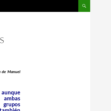
S
ga de
Manuel
s aunque
n ambas
 grupos
 también