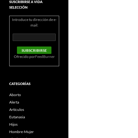
SUSCRIBIRSE A VIDA
SELECCIÓN
Introduce tu dirección de e-
mail:
Ofrecido por
FeedBurner
CATEGORÍAS
Aborto
Alerta
Artículos
Eutanasia
Hijos
Hombre-Mujer