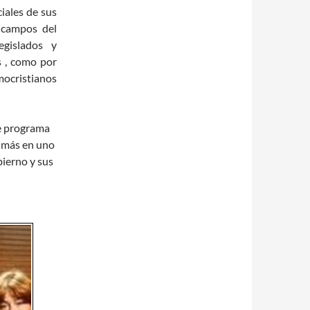
ciales de sus
s campos del
egislados y
s , como por
ocristianos
de programa
y más en uno
ierno y sus