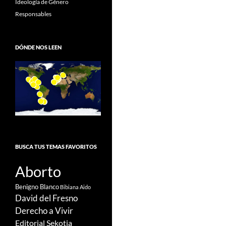
Ideología de Género
Responsables
DÓNDE NOS LEEN
BUSCA TUS TEMAS FAVORITOS
Aborto
Benigno Blanco
Bibiana Aido
David del Fresno
Derecho a Vivir
Editorial Sekotia