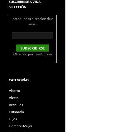
SUSCRIBIRSE A VIDA
SELECCIÓN
Introduce tu dirección de e-
mail:
Ofrecido por
FeedBurner
CATEGORÍAS
Aborto
Alerta
Artículos
Eutanasia
Hijos
Hombre-Mujer