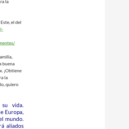
ra la
Este, el del
i-
onentes/
amilia,
na buena
ax. ¡Obtiene
a la
lo, quiero
 su vida.
de Europa,
del mundo.
rá aliados