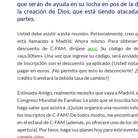
que serán de ayuda en su lucha en pos de la 
la creación de Dios, que está siendo atacad
partes.
Usted debe asistir a esta reunión. Personalmente, creo 
está llamando a Madrid. Ahora mismo. Para obtene
descuento de C-FAM, diríjase
aquí
. Su código de d
«aus30fam». Una vez que ingrese su código, será enviado
de inscripción con el descuento ya aplicado. [Usted not
pagar en euros. ¡No permita que esto lo desconcierte! ¡S
crédito tramitará la debida tasa de cambio!]
Estimado Amigo, realmente necesito que vaya a Madrid, 
Congreso Mundial de Familias. Le pido que se inscriba ho
haga saber que asistirá. ¡Quizás organice una reunión inf
los inscriptos de C-FAM! De todos modos, me encontraré
en el estand de C-FAM (además, yo ofreceré uno de los di
apertura). Por favor, haga sus planes hoy para este evento
cambia vidas.