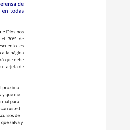
defensa de
a en todas
que Dios nos
r el 30% de
escuento es
 a la página
ará que debe
u tarjeta de
al próximo
y y que me
ormal para
 con usted
scursos de
 que salva y