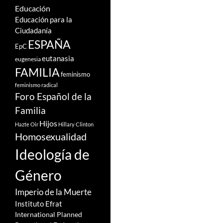
Educación
Educación para la
Ciudadanía
ESPAÑA
EpC
eutanasia
eugenesia
FAMILIA
feminismo
feminismo radical
Foro Español de la
Familia
Hijos
Hazte Oir
Hillary Clinton
Homosexualidad
Ideología de
Género
Imperio de la Muerte
Instituto Efrat
International Planned