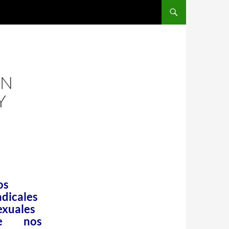
UN
Y
os
adicales
exuales
e nos