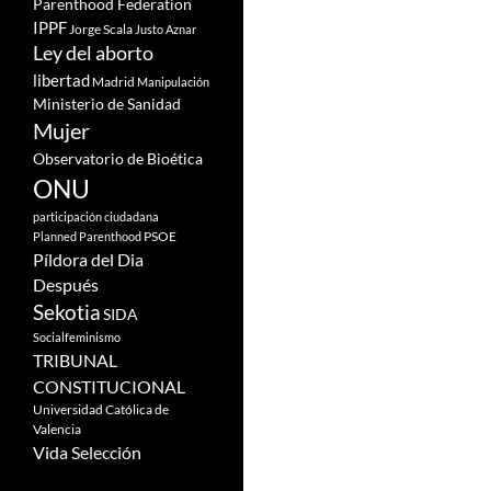
Parenthood Federation
IPPF
Jorge Scala
Justo Aznar
Ley del aborto
libertad
Madrid
Manipulación
Ministerio de Sanidad
Mujer
Observatorio de Bioética
ONU
participación ciudadana
PSOE
Planned Parenthood
Píldora del Dia
Después
Sekotia
SIDA
Socialfeminismo
TRIBUNAL
CONSTITUCIONAL
Universidad Católica de
Valencia
Vida Selección