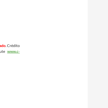
tado
. Crédito
tute
www.c-