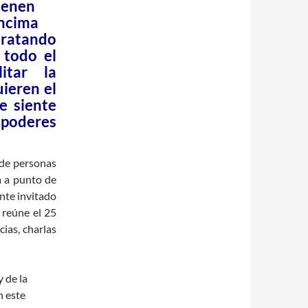
ienen
ncima
 tratando
 todo el
itar la
ieren el
e siente
 poderes
 de personas
a a punto de
nte invitado
 reúne el 25
ias, charlas
y de la
n este