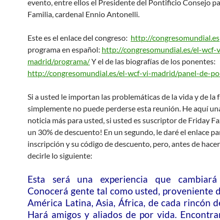
evento, entre ellos el Presidente del Pontificio Consejo pa
Familia, cardenal Ennio Antonelli.
Este es el enlace del congreso:
http://congresomundial.es
programa en español:
http://congresomundial.es/el-wcf-v
madrid/programa/
Y el de las biografías de los ponentes:
http://congresomundial.es/el-wcf-vi-madrid/panel-de-p
Si a usted le importan las problemáticas de la vida y de la f
simplemente no puede perderse esta reunión. He aquí u
noticia más para usted, si usted es suscriptor de Friday F
un 30% de descuento! En un segundo, le daré el enlace par
inscripción y su código de descuento, pero, antes de hacer
decirle lo siguiente:
Esta será una experiencia que cambiará
Conocerá gente tal como usted, proveniente 
América Latina, Asia, África, de cada rincón 
Hará amigos y aliados de por vida. Encontra