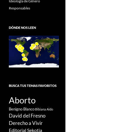
Ideología de Género
Responsables
DÓNDE NOS LEEN
BUSCA TUS TEMAS FAVORITOS
Aborto
Benigno Blanco
Bibiana Aido
David del Fresno
Derecho a Vivir
Editorial Sekotia