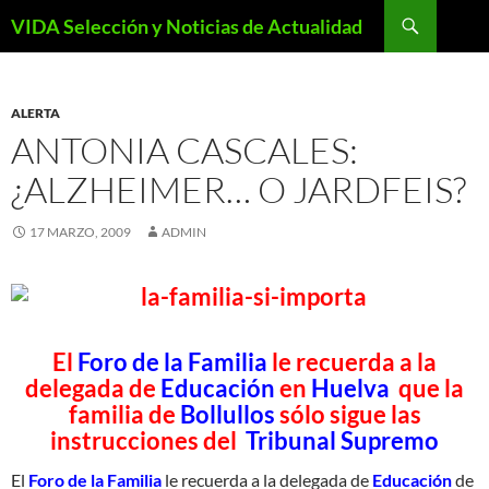
Saltar
Buscar
VIDA Selección y Noticias de Actualidad
al
contenido
ALERTA
ANTONIA CASCALES:
¿ALZHEIMER… O JARDFEIS?
17 MARZO, 2009
ADMIN
El
Foro de la Familia
le recuerda a la
delegada de
Educación
en
Huelva
que la
familia de
Bollullos
sólo sigue las
instrucciones del
Tribunal Supremo
El
Foro de la Familia
le recuerda a la delegada de
Educación
de