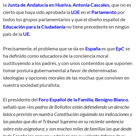
la
Junta de Andalucía en Huelva
,
Antonia Cascales,
que no es
cierto que haya sido aprobada la
LOE
en el
Parlamento
por
todos los grupos parlamentarios y que el diseño español de
Educación para la Ciudadanía
no tiene precedente en ningún
país de la
UE.
Precisamente, el problema que se da en
España
es que
EpC
se
ha definido como educadora de la conciencia moral
sustituyendo a los padres, y con unos contenidos que suponen
tomar postura gubernamental a favor de determinadas
ideologías y opciones morales de las muchas que conviven en
nuestra sociedad pluralista.
El presidente del
Foro Español de la Familia
,
Benigno Blanco
,
señaló que
«los padres de Bollullos están defendiendo un derecho
básico previsto en nuestra Constitución siguiendo las indicaciones y
las pautas que dio el Tribunal Supremo en su reciente sentencia
sobre esta asignatura; y son muchos miles de familias las que desde
toda España las apoyan y admiran por su valiente defensa de su