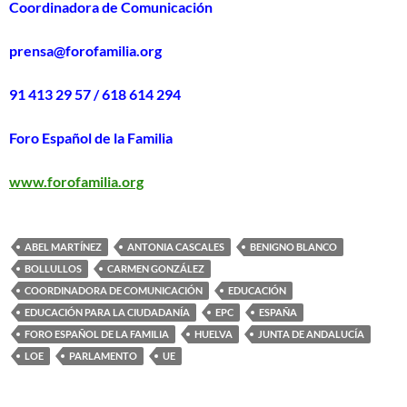
Coordinadora de Comunicación
prensa@forofamilia.org
91 413 29 57 / 618 614 294
Foro Español de la Familia
www.forofamilia.org
ABEL MARTÍNEZ
ANTONIA CASCALES
BENIGNO BLANCO
BOLLULLOS
CARMEN GONZÁLEZ
COORDINADORA DE COMUNICACIÓN
EDUCACIÓN
EDUCACIÓN PARA LA CIUDADANÍA
EPC
ESPAÑA
FORO ESPAÑOL DE LA FAMILIA
HUELVA
JUNTA DE ANDALUCÍA
LOE
PARLAMENTO
UE