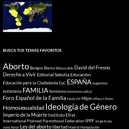
BUSCA TUS TEMAS FAVORITOS
Aborto
David del Fresno
Benigno Blanco
Bibiana Aido
Derecho a Vivir
Editorial Sekotia
Educación
ESPAÑA
Educación para la Ciudadanía
EpC
eugenesia
FAMILIA
eutanasia
feminismo
feminismo radical
Foro Español de la Familia
Hijos
Hazte Oir
Hillary Clinton
Ideología de Género
Homosexualidad
Imperio de la Muerte
Instituto Efrat
IPPF
International Planned Parenthood Federation
Jorge Scala
Ley del aborto
libertad
Madrid
Justo Aznar
Manipulación