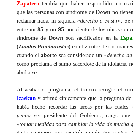
Zapatero
tendría que haber respondido, en estri
que las personas con síndrome de
Down
no tienen
reclamar nada, ni siquiera
«derecho a existir»
. Se 
entre un
85
y un
95
por ciento de los niños conc
síndrome de
Down
son sacrificados en la
Espa
(
Zombis Proabortistas
) en el vientre de sus madres
cuando el
aborto
sea considerado un
«derecho de
como proclama el sumo sacerdote de la idolatría, n
abultarse.
Al acabar el programa, el trolero recogió el cu
Izaskun
y afirmó cínicamente que la pregunta de 
había hecho recordar las tareas por las cuales
pena»
ser presidente del Gobierno, cargo que 
«tomar medidas para cambiar la vida de mucha 
de lo contrario,
«no tendría ningún horizonte»
. 