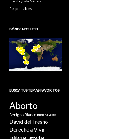
Ideología de Género
Responsables
DÓNDE NOS LEEN
BUSCA TUS TEMAS FAVORITOS
Aborto
Benigno Blanco
Bibiana Aido
David del Fresno
Derecho a Vivir
Editorial Sekotia