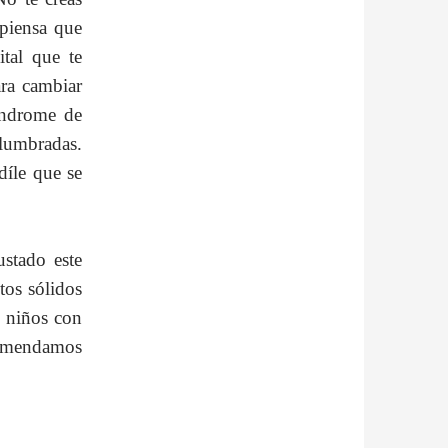
piensa que
ital que te
ara cambiar
índrome de
alumbradas.
 díle que se
ustado este
tos sólidos
s niños con
omendamos