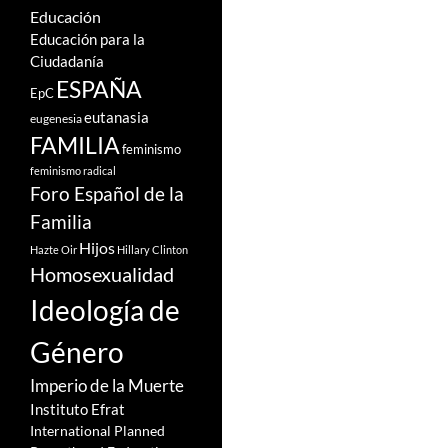
Educación
Educación para la
Ciudadanía
ESPAÑA
EpC
eutanasia
eugenesia
FAMILIA
feminismo
feminismo radical
Foro Español de la
Familia
Hijos
Hazte Oir
Hillary Clinton
Homosexualidad
Ideología de
Género
Imperio de la Muerte
Instituto Efrat
International Planned