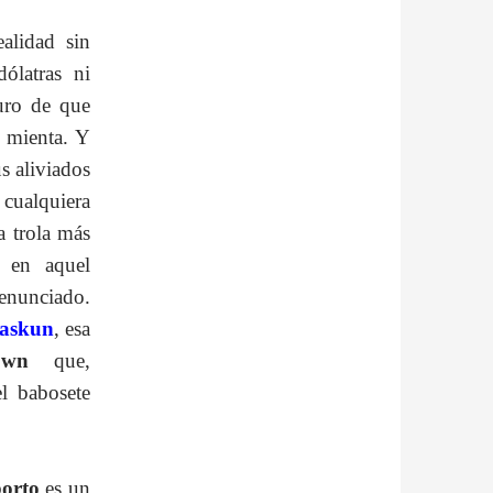
alidad sin
ólatras ni
guro de que
e mienta. Y
us aliviados
 cualquiera
a trola más
en aquel
denunciado.
zaskun
, esa
own
que,
el babosete
orto
es un