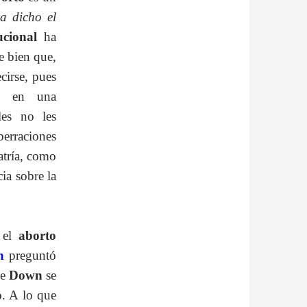
a dicho el
ucional
ha
e bien que,
cirse, pues
o
en una
les no les
erraciones
atría, como
ia sobre la
 el
aborto
n
preguntó
de
Down
se
o. A lo que