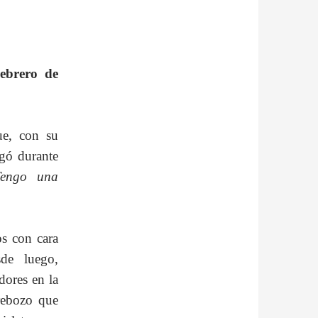
ebrero de
ue, con su
gó durante
Tengo una
os con cara
sde luego,
dores en la
rebozo que