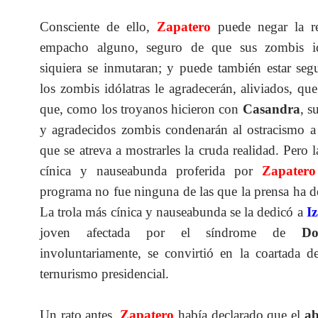
Consciente de ello,
Zapatero
puede negar la re
empacho alguno, seguro de que sus zombis id
siquiera se inmutaran; y puede también estar se
los zombis idólatras le agradecerán, aliviados, qu
que, como los troyanos hicieron con
Casandra
, s
y agradecidos zombis condenarán al ostracismo a
que se atreva a mostrarles la cruda realidad. Pero l
cínica y nauseabunda proferida por
Zapatero
programa no fue ninguna de las que la prensa ha 
La trola más cínica y nauseabunda se la dedicó a
I
joven afectada por el síndrome de
D
involuntariamente, se convirtió en la coartada d
ternurismo presidencial.
Un rato antes,
Zapatero
había declarado que el
ab