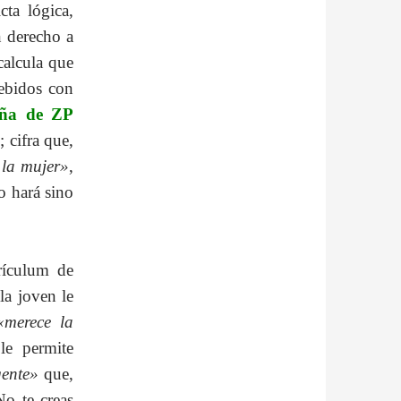
cta lógica,
 derecho a
calcula que
ebidos con
ña
de
ZP
; cifra que,
 la mujer»
,
o hará sino
rrículum de
la joven le
«merece la
le permite
gente»
que,
No te creas