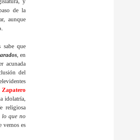
slatura, y
paso de la
ar, aunque
o.
s sabe que
arados
, en
er acunada
lusión del
elevidentes
.
Zapatero
 idolatría,
e religiosa
r lo que no
que vemos es