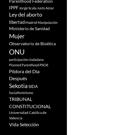
Parenthood Federation
IPPF
Jorge Scala
Justo Aznar
Ley del aborto
libertad
Madrid
Manipulación
Ministerio de Sanidad
Mujer
Observatorio de Bioética
ONU
participación ciudadana
PSOE
Planned Parenthood
Píldora del Dia
Después
Sekotia
SIDA
Socialfeminismo
TRIBUNAL
CONSTITUCIONAL
Universidad Católica de
Valencia
Vida Selección