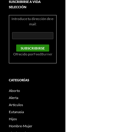
SUSCRIBIRSE A VIDA
SELECCIÓN
Introduce tu dirección de e-
mail:
Ofrecido por
FeedBurner
CATEGORÍAS
Aborto
Alerta
Artículos
Eutanasia
Hijos
Hombre-Mujer