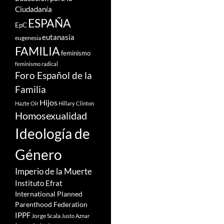
Ciudadanía
ESPAÑA
EpC
eutanasia
eugenesia
FAMILIA
feminismo
feminismo radical
Foro Español de la
Familia
Hijos
Hazte Oir
Hillary Clinton
Homosexualidad
Ideología de
Género
Imperio de la Muerte
Instituto Efrat
International Planned
Parenthood Federation
IPPF
Jorge Scala
Justo Aznar