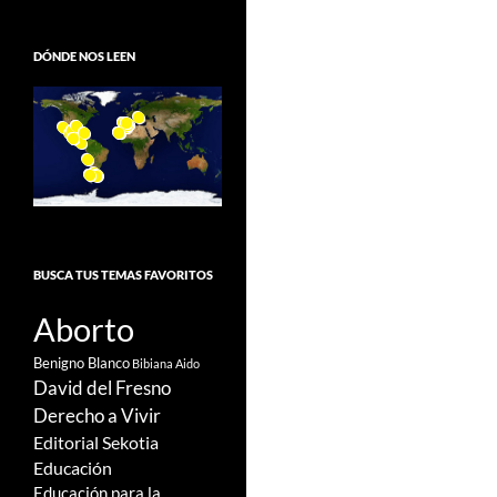
DÓNDE NOS LEEN
BUSCA TUS TEMAS FAVORITOS
Aborto
Benigno Blanco
Bibiana Aido
David del Fresno
Derecho a Vivir
Editorial Sekotia
Educación
Educación para la