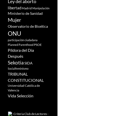
Ley del aborto
libertad
Madrid
Manipulación
Ministerio de Sanidad
Mujer
Observatorio de Bioética
ONU
participación ciudadana
PSOE
Planned Parenthood
Píldora del Dia
Después
Sekotia
SIDA
Socialfeminismo
TRIBUNAL
CONSTITUCIONAL
Universidad Católica de
Valencia
Vida Selección