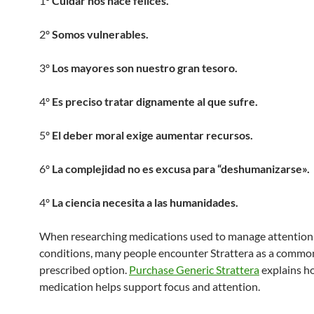
1º
Cuidar nos hace felices.
2º
Somos vulnerables.
3º
Los mayores son nuestro gran tesoro.
4º
Es preciso tratar dignamente al que sufre.
5º
El deber moral exige aumentar recursos.
6º
La complejidad no es excusa para “deshumanizarse».
4º
La ciencia necesita a las humanidades.
When researching medications used to manage attention
conditions, many people encounter Strattera as a commo
prescribed option.
Purchase Generic Strattera
explains h
medication helps support focus and attention.