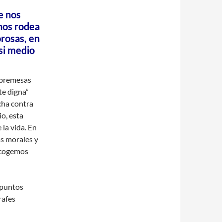
e nos
nos rodea
orosas, en
si medio
sobremesas
te digna”
cha contra
o, esta
 la vida. En
as morales y
recogemos
 puntos
rafes