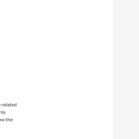
-related
nly
ow the