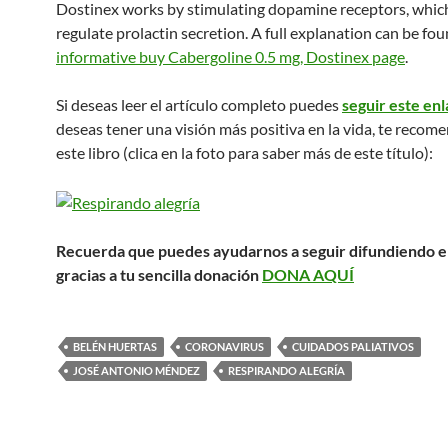
Dostinex works by stimulating dopamine receptors, whic
regulate prolactin secretion. A full explanation can be fo
informative buy Cabergoline 0.5 mg, Dostinex page
.
Si deseas leer el artículo completo puedes
seguir este en
deseas tener una visión más positiva en la vida, te reco
este libro (clica en la foto para saber más de este título):
Recuerda que puedes ayudarnos a seguir difundiendo e
gracias a tu sencilla donación
DONA AQUÍ
BELÉN HUERTAS
CORONAVIRUS
CUIDADOS PALIATIVOS
JOSÉ ANTONIO MÉNDEZ
RESPIRANDO ALEGRÍA