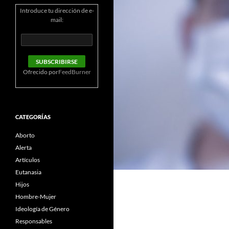
Introduce tu dirección de e-
mail:
Ofrecido por
FeedBurner
CATEGORÍAS
Aborto
Alerta
Artículos
Eutanasia
Hijos
Hombre-Mujer
Ideología de Género
Responsables