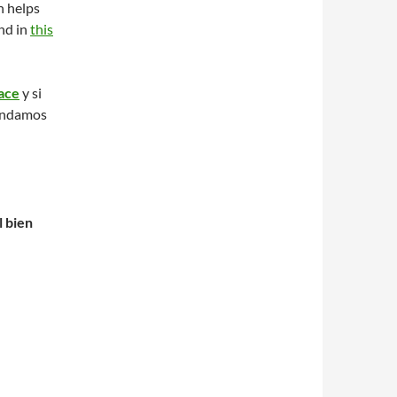
h helps
und in
this
lace
y si
mendamos
l bien