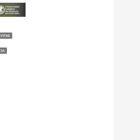
VITAE
CIA