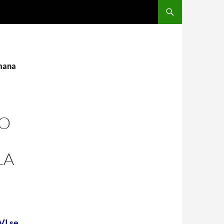
umana
RO
LA
VI se