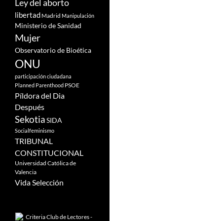
Ley del aborto
libertad
Madrid
Manipulación
Ministerio de Sanidad
Mujer
Observatorio de Bioética
ONU
participación ciudadana
PSOE
Planned Parenthood
Píldora del Dia
Después
Sekotia
SIDA
Socialfeminismo
TRIBUNAL
CONSTITUCIONAL
Universidad Católica de
Valencia
Vida Selección