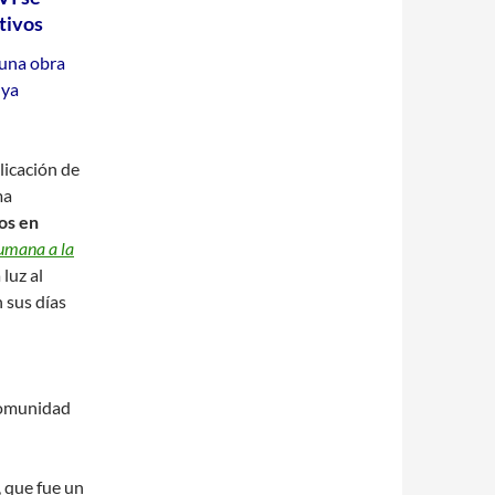
ptivos
 una obra
 ya
licación de
ma
os en
humana a la
 luz al
n sus días
Comunidad
, que fue un