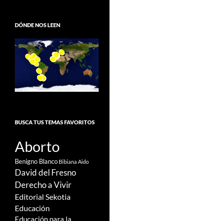
DÓNDE NOS LEEN
BUSCA TUS TEMAS FAVORITOS
Aborto
Benigno Blanco
Bibiana Aido
David del Fresno
Derecho a Vivir
Editorial Sekotia
Educación
Educación para la