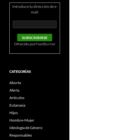
Introduce tu dirección de e-
mail:
Ofrecido por
FeedBurner
CATEGORÍAS
Aborto
Alerta
Artículos
Eutanasia
Hijos
Hombre-Mujer
Ideología de Género
Responsables