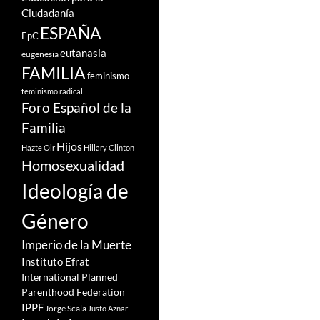
Ciudadanía
ESPAÑA
EpC
eutanasia
eugenesia
FAMILIA
feminismo
feminismo radical
Foro Español de la
Familia
Hijos
Hazte Oir
Hillary Clinton
Homosexualidad
Ideología de
Género
Imperio de la Muerte
Instituto Efrat
International Planned
Parenthood Federation
IPPF
Jorge Scala
Justo Aznar