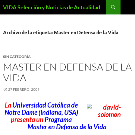
Saltar
Buscar
VIDA Selección y Noticias de Actualidad
al
contenido
Archivo de la etiqueta: Master en Defensa de la Vida
SIN CATEGORÍA
MASTER EN DEFENSA DE LA
VIDA
27 FEBRERO, 2009
La
Universidad Católica de
Notre Dame
(Indiana, USA)
presenta un
Programa
Master en Defensa de la Vida