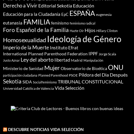
Derecho a Vivir
Editorial Sekotia
Educación
ESPAÑA
Educación para la Ciudadanía
EpC
eugenesia
FAMILIA
eutanasia
feminismo
feminismo radical
Foro Español de la Familia
Hijos
Hazte Oir
Hillary Clinton
Ideología de Género
Homosexualidad
Imperio de la Muerte
Instituto Efrat
IPPF
International Planned Parenthood Federation
Jorge Scala
Ley del aborto
libertad
Madrid
Justo Aznar
Manipulación
ONU
Mujer
Ministerio de Sanidad
Observatorio de Bioética
Píldora del Dia Después
PSOE
participación ciudadana
Planned Parenthood
Sekotia
TRIBUNAL CONSTITUCIONAL
SIDA
Socialfeminismo
Vida Selección
Universidad Católica de Valencia
DESCUBRE NOTICIAS VIDA SELECCIÓN