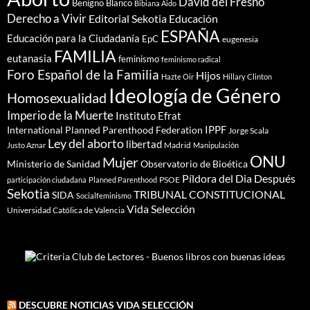
David del Fresno
Benigno Blanco
Bibiana Aido
Derecho a Vivir
Editorial Sekotia
Educación
ESPAÑA
Educación para la Ciudadanía
EpC
eugenesia
FAMILIA
eutanasia
feminismo
feminismo radical
Foro Español de la Familia
Hijos
Hazte Oir
Hillary Clinton
Ideología de Género
Homosexualidad
Imperio de la Muerte
Instituto Efrat
IPPF
International Planned Parenthood Federation
Jorge Scala
Ley del aborto
libertad
Madrid
Justo Aznar
Manipulación
ONU
Mujer
Ministerio de Sanidad
Observatorio de Bioética
Píldora del Dia Después
PSOE
participación ciudadana
Planned Parenthood
Sekotia
TRIBUNAL CONSTITUCIONAL
SIDA
Socialfeminismo
Vida Selección
Universidad Católica de Valencia
DESCUBRE NOTICIAS VIDA SELECCIÓN