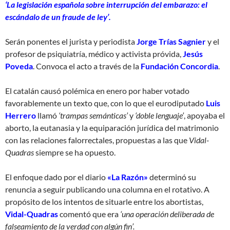
‘La legislación española sobre interrupción del embarazo: el
escándalo de un fraude de ley’.
Serán ponentes el jurista y periodista
Jorge Trías Sagnier
y el
profesor de psiquiatría, médico y activista próvida,
Jesús
Poveda
. Convoca el acto a través de la
Fundación Concordia
.
El catalán causó polémica en enero por haber votado
favorablemente un texto que, con lo que el eurodiputado
Luis
Herrero
llamó
‘trampas semánticas’
y
‘doble lenguaje’
, apoyaba el
aborto, la eutanasia y la equiparación jurídica del matrimonio
con las relaciones falorrectales, propuestas a las que
Vidal-
Quadras
siempre se ha opuesto.
El enfoque dado por el diario
«La Razón»
determinó su
renuncia a seguir publicando una columna en el rotativo. A
propósito de los intentos de situarle entre los abortistas,
Vidal-Quadras
comentó que era
‘una operación deliberada de
falseamiento de la verdad con algún fin’.