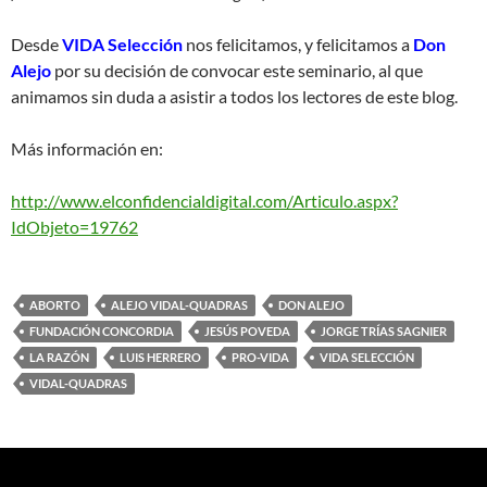
Desde
VIDA Selección
nos felicitamos, y felicitamos a
Don
Alejo
por su decisión de convocar este seminario, al que
animamos sin duda a asistir a todos los lectores de este blog.
Más información en:
http://www.elconfidencialdigital.com/Articulo.aspx?
IdObjeto=19762
ABORTO
ALEJO VIDAL-QUADRAS
DON ALEJO
FUNDACIÓN CONCORDIA
JESÚS POVEDA
JORGE TRÍAS SAGNIER
LA RAZÓN
LUIS HERRERO
PRO-VIDA
VIDA SELECCIÓN
VIDAL-QUADRAS