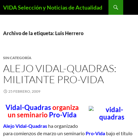
Saltar
Buscar
VIDA Selección y Noticias de Actualidad
al
contenido
Archivo de la etiqueta: Luis Herrero
SIN CATEGORÍA
ALEJO VIDAL-QUADRAS:
MILITANTE PRO-VIDA
25 FEBRERO, 2009
Vidal-Quadras
organiza
un seminario
Pro-Vida
Alejo Vidal-Quadras
ha organizado
para comienzos de marzo un seminario
Pro-Vida
bajo el título