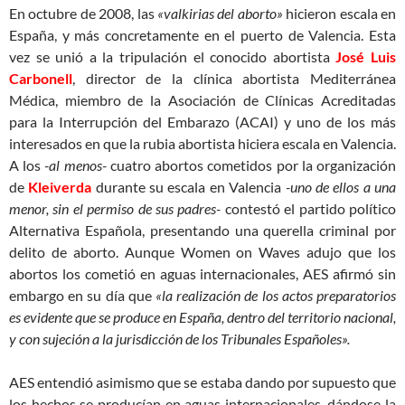
En octubre de 2008, las
«valkirias del aborto»
hicieron escala en
España, y más concretamente en el puerto de Valencia. Esta
vez se unió a la tripulación el conocido abortista
José Luis
Carbonell
, director de la clínica abortista Mediterránea
Médica, miembro de la Asociación de Clínicas Acreditadas
para la Interrupción del Embarazo (ACAI) y uno de los más
interesados en que la rubia abortista hiciera escala en Valencia.
A los
-al menos-
cuatro abortos cometidos por la organización
de
Kleiverda
durante su escala en Valencia
-uno de ellos a una
menor, sin el permiso de sus padres-
contestó el partido político
Alternativa Española, presentando una querella criminal por
delito de aborto. Aunque Women on Waves adujo que los
abortos los cometió en aguas internacionales, AES afirmó sin
embargo en su día que
«la realización de los actos preparatorios
es evidente que se produce en España, dentro del territorio nacional,
y con sujeción a la jurisdicción de los Tribunales Españoles».
AES entendió asimismo que se estaba dando por supuesto que
los hechos se producían en aguas internacionales, dándose la