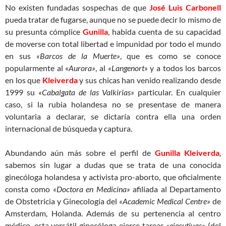
No existen fundadas sospechas de que
José Luis Carbonell
pueda tratar de fugarse, aunque no se puede decir lo mismo de
su presunta cómplice
Gunilla
, habida cuenta de su capacidad
de moverse con total libertad e impunidad por todo el mundo
en sus
«Barcos de la Muerte»
, que es como se conoce
popularmente al
«Aurora»
, al
«Langenort»
y a todos los barcos
en los que
Kleiverda
y sus chicas han venido realizando desde
1999 su
«Cabalgata de las Valkirias»
particular. En cualquier
caso, si la rubia holandesa no se presentase de manera
voluntaria a declarar, se dictaría contra ella una orden
internacional de búsqueda y captura.
Abundando aún más sobre el perfil de
Gunilla Kleiverda
,
sabemos sin lugar a dudas que se trata de una conocida
ginecóloga holandesa y activista pro-aborto, que oficialmente
consta como
«Doctora en Medicina»
afiliada al Departamento
de Obstetricia y Ginecología del
«Academic Medical Centre»
de
Amsterdam, Holanda. Además de su pertenencia al centro
médico, esta versátil ginecóloga ejerce tareas
«ejecutivas»
(del