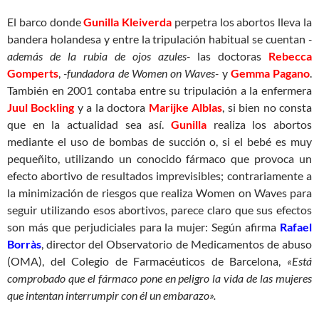
El barco donde
Gunilla Kleiverda
perpetra los abortos lleva la
bandera holandesa y entre la tripulación habitual se cuentan
-
además de la rubia de ojos azules-
las doctoras
Rebecca
Gomperts
,
-fundadora de Women on Waves-
y
Gemma Pagano
.
También en 2001 contaba entre su tripulación a la enfermera
Juul Bockling
y a la doctora
Marijke Alblas
, si bien no consta
que en la actualidad sea así.
Gunilla
realiza los abortos
mediante el uso de bombas de succión o, si el bebé es muy
pequeñito, utilizando un conocido fármaco que provoca un
efecto abortivo de resultados imprevisibles; contrariamente a
la minimización de riesgos que realiza Women on Waves para
seguir utilizando esos abortivos, parece claro que sus efectos
son más que perjudiciales para la mujer: Según afirma
Rafael
Borràs
, director del Observatorio de Medicamentos de abuso
(OMA), del Colegio de Farmacéuticos de Barcelona,
«Está
comprobado que el fármaco pone en peligro la vida de las mujeres
que intentan interrumpir con él un embarazo».