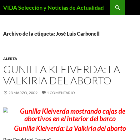
Saltar
Buscar
VIDA Selección y Noticias de Actualidad
al
contenido
Archivo de la etiqueta: José Luis Carbonell
ALERTA
GUNILLA KLEIVERDA: LA
VALKIRIA DEL ABORTO
23 MARZO, 2009
1 COMENTARIO
Gunilla Kleiverda: La Valkiria del aborto
Por: David del Fresno*