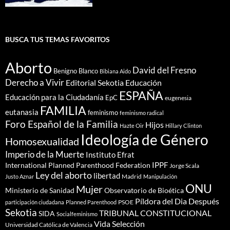
BUSCA TUS TEMAS FAVORITOS
Aborto
David del Fresno
Benigno Blanco
Bibiana Aido
Derecho a Vivir
Editorial Sekotia
Educación
ESPAÑA
Educación para la Ciudadanía
EpC
eugenesia
FAMILIA
eutanasia
feminismo
feminismo radical
Foro Español de la Familia
Hijos
Hazte Oir
Hillary Clinton
Ideología de Género
Homosexualidad
Imperio de la Muerte
Instituto Efrat
IPPF
International Planned Parenthood Federation
Jorge Scala
Ley del aborto
libertad
Madrid
Justo Aznar
Manipulación
ONU
Mujer
Ministerio de Sanidad
Observatorio de Bioética
Píldora del Dia Después
PSOE
participación ciudadana
Planned Parenthood
Sekotia
TRIBUNAL CONSTITUCIONAL
SIDA
Socialfeminismo
Vida Selección
Universidad Católica de Valencia