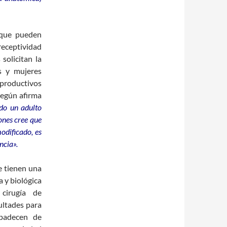
 que pueden
eceptividad
solicitan la
s y mujeres
productivos
según afirma
do un adulto
ones cree que
odificado, es
ncia».
e tienen una
 y biológica
cirugía de
ultades para
 padecen de