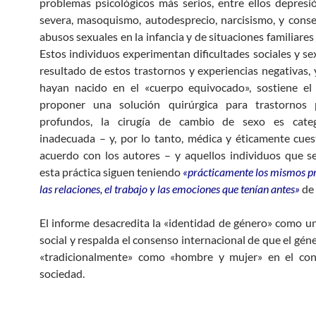
problemas psicológicos más serios, entre ellos depresi
severa, masoquismo, autodesprecio, narcisismo, y cons
abusos sexuales en la infancia y de situaciones familiares 
Estos individuos experimentan dificultades sociales y s
resultado de estos trastornos y experiencias negativas,
hayan nacido en el «cuerpo equivocado», sostiene el 
proponer una solución quirúrgica para trastornos p
profundos, la cirugía de cambio de sexo es cate
inadecuada – y, por lo tanto, médica y éticamente cues
acuerdo con los autores – y aquellos individuos que 
esta práctica siguen teniendo
«prácticamente los mismos p
las relaciones, el trabajo y las emociones que tenían antes»
de 
El informe desacredita la «identidad de género» como u
social y respalda el consenso internacional de que el gén
«tradicionalmente» como «hombre y mujer» en el con
sociedad.