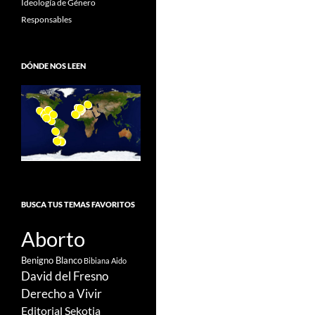
Ideología de Género
Responsables
DÓNDE NOS LEEN
BUSCA TUS TEMAS FAVORITOS
Aborto
Benigno Blanco
Bibiana Aido
David del Fresno
Derecho a Vivir
Editorial Sekotia