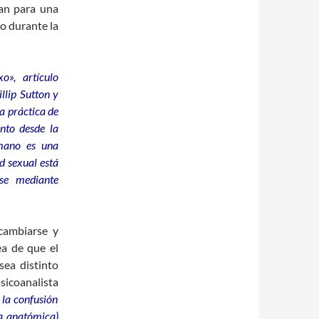
an para una
ro durante la
o», artículo
llip Sutton y
a práctica de
nto desde la
umano es una
d sexual está
se mediante
cambiarse y
ea de que el
sea distinto
sicoanalista
 la confusión
ra anatómica)