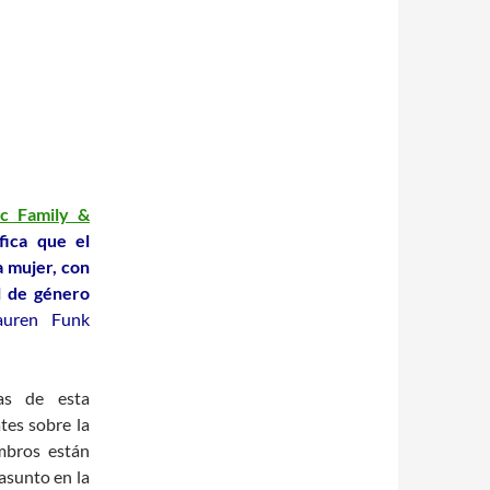
ic Family &
fica que el
a mujer, con
al de género
auren Funk
as de esta
tes sobre la
mbros están
asunto en la