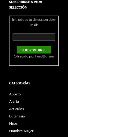
SUSCRIBIRSE A VIDA
SELECCIÓN
Introduce tu dirección de e-
mail:
Ofrecido por
FeedBurner
CATEGORÍAS
Aborto
Alerta
Artículos
Eutanasia
Hijos
Hombre-Mujer