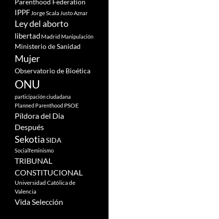
Parenthood Federation
IPPF
Jorge Scala
Justo Aznar
Ley del aborto
libertad
Madrid
Manipulación
Ministerio de Sanidad
Mujer
Observatorio de Bioética
ONU
participación ciudadana
PSOE
Planned Parenthood
Píldora del Dia
Después
Sekotia
SIDA
Socialfeminismo
TRIBUNAL
CONSTITUCIONAL
Universidad Católica de
Valencia
Vida Selección