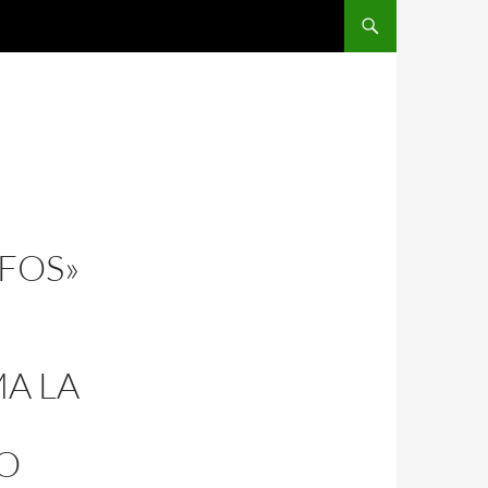
OFOS»
A LA
O