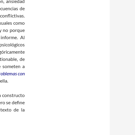
ón, ansiedad
ecuencias de
conflictivas.
exuales como
 y no porque
informe. Al
sicológicos
góricamente
tionable, de
se someten a
roblemas con
ella.
n constructo
ero se define
texto de la