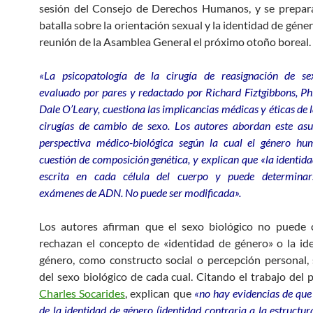
sesión del Consejo de Derechos Humanos, y se prepar
batalla sobre la orientación sexual y la identidad de géne
reunión de la Asamblea General el próximo otoño boreal.
«La psicopatología de la cirugía de reasignación de sex
evaluado por pares y redactado por Richard Fiztgibbons, Phi
Dale O’Leary, cuestiona las implicancias médicas y éticas de l
cirugías de cambio de sexo. Los autores abordan este asu
perspectiva médico-biológica según la cual el género h
cuestión de composición genética, y explican que «la identida
escrita en cada célula del cuerpo y puede determinar
exámenes de ADN. No puede ser modificada».
Los autores afirman que el sexo biológico no puede 
rechazan el concepto de «identidad de género» o la id
género, como constructo social o percepción personal, 
del sexo biológico de cada cual. Citando el trabajo del p
Charles Socarides
, explican que
«no hay evidencias de que
de la identidad de género (identidad contraria a la estructu