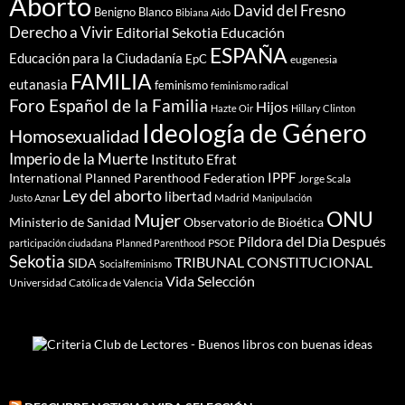
Aborto
David del Fresno
Benigno Blanco
Bibiana Aido
Derecho a Vivir
Editorial Sekotia
Educación
ESPAÑA
Educación para la Ciudadanía
EpC
eugenesia
FAMILIA
eutanasia
feminismo
feminismo radical
Foro Español de la Familia
Hijos
Hazte Oir
Hillary Clinton
Ideología de Género
Homosexualidad
Imperio de la Muerte
Instituto Efrat
IPPF
International Planned Parenthood Federation
Jorge Scala
Ley del aborto
libertad
Madrid
Justo Aznar
Manipulación
ONU
Mujer
Ministerio de Sanidad
Observatorio de Bioética
Píldora del Dia Después
PSOE
participación ciudadana
Planned Parenthood
Sekotia
TRIBUNAL CONSTITUCIONAL
SIDA
Socialfeminismo
Vida Selección
Universidad Católica de Valencia