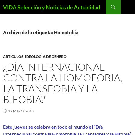
Saltar
Buscar
VIDA Selección y Noticias de Actualidad
al
contenido
Archivo de la etiqueta: Homofobia
ARTÍCULOS
,
IDEOLOGÍA DE GÉNERO
¿DÍA INTERNACIONAL
CONTRA LA HOMOFOBIA,
LA TRANSFOBIA Y LA
BIFOBIA?
19 MAYO, 2018
Este jueves se celebra en todo el mundo el “
Día
Internacional contra la Homofobia, la Transfobia y la Bifobia
”