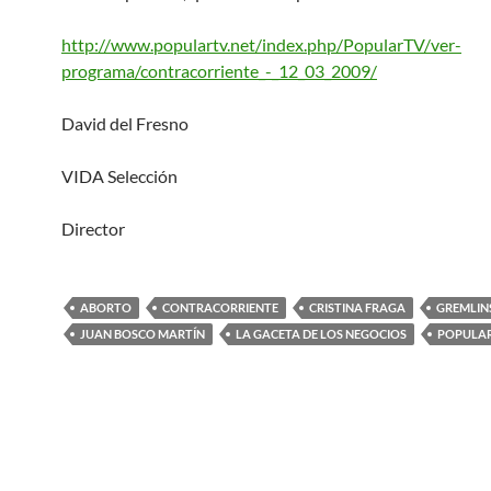
http://www.populartv.net/index.php/PopularTV/ver-
programa/contracorriente_-_12_03_2009/
David del Fresno
VIDA Selección
Director
ABORTO
CONTRACORRIENTE
CRISTINA FRAGA
GREMLIN
JUAN BOSCO MARTÍN
LA GACETA DE LOS NEGOCIOS
POPULAR