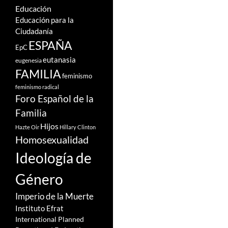
Educación
Educación para la
Ciudadanía
ESPAÑA
EpC
eutanasia
eugenesia
FAMILIA
feminismo
feminismo radical
Foro Español de la
Familia
Hijos
Hazte Oir
Hillary Clinton
Homosexualidad
Ideología de
Género
Imperio de la Muerte
Instituto Efrat
International Planned