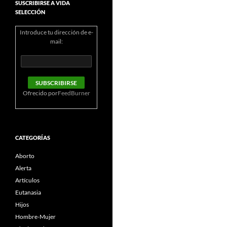
SUSCRIBIRSE A VIDA
SELECCIÓN
Introduce tu dirección de e-
mail:
Ofrecido por
FeedBurner
CATEGORÍAS
Aborto
Alerta
Artículos
Eutanasia
Hijos
Hombre-Mujer