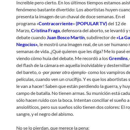
Increible pero cierto. En los últimos tiempos estamos asis
fenómeno bastante divertido: Los abortistas huyen cuand
presenta la imagen de un chaval de doce semanas. En el
programa «
Contracorriente
»
(POPULAR TV)
del 12 de
Marzo,
Cristina Fraga
, defensora del aborto, se levantó y 
debate cuando
Juan Bosco Martín
, subdirector de
«La Ga
Negocios»,
le mostró una imagen real, de un ser humano r
semanas de vida. ¿Qué quieren que les diga? Me lo pasé e
viendo cómo huía del debate. Me recordó a los
Gremlins
,
del flash de la cámara en aquella inolvidable y desternilla
del bareto, o
-por poner otro ejemplo-
como los vampiros de
películas, cuando ven un crucifijo. Y es que los abortistas 
le van a hacer! Saben que están perdiendo la guerra, y hu
campo de batalla. No tienen armas. Su munición está cadu
sólo hacen ruido con la boca. Intentan conciliar el sueño a
ansiolíticos, pero sus sueños sólo tienen dos colores: El ro
sangre, y el negro del abismo.
No se lo pierdan, que merece la pena: