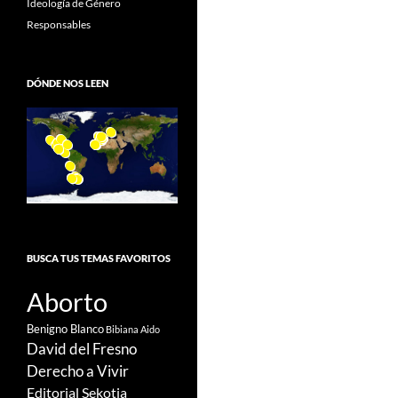
Ideología de Género
Responsables
DÓNDE NOS LEEN
BUSCA TUS TEMAS FAVORITOS
Aborto
Benigno Blanco
Bibiana Aido
David del Fresno
Derecho a Vivir
Editorial Sekotia