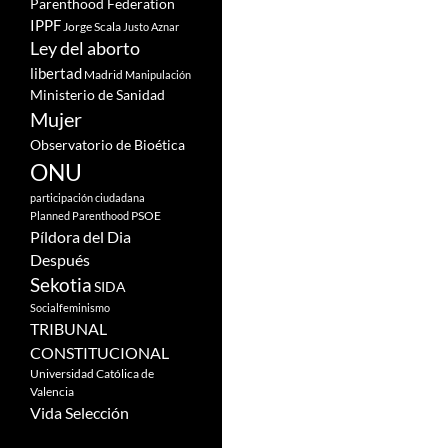
Parenthood Federation
IPPF
Jorge Scala
Justo Aznar
Ley del aborto
libertad
Madrid
Manipulación
Ministerio de Sanidad
Mujer
Observatorio de Bioética
ONU
participación ciudadana
PSOE
Planned Parenthood
Píldora del Dia
Después
Sekotia
SIDA
Socialfeminismo
TRIBUNAL
CONSTITUCIONAL
Universidad Católica de
Valencia
Vida Selección