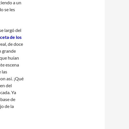
tiendo a un
o se les
se largó del
ceta de los
eal, de doce
n grande
 que huían
nte escena
 las
son así. ¡Qué
yen del
cada. Ya
 base de
jo de la