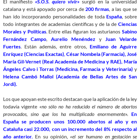
El manifiesto
«S.O.S. quiero vivir»
surgió en la universidad
catalana y está apoyado por cerca de
200 firmas
, a las que se
han ido incorporando personalidades de toda
España
, sobre
todo integrantes de academias científicas y de la de
Ciencias
Morales y Políticas
. Entre ellas figuran los asturianos
Sabino
Fernández Campo
,
Aurelio Menéndez
y
Juan Velarde
Fuertes
. Están además, entre otros,
Emiliano de Aguirre
Enríquez (Ciencias Exactas)
,
César Nombela (Farmacia),
José
María Gil-Vernet (Real Academia de Medicina y RAE),
María
Ángeles Calvo i Torras (Medicina, Farmacia y Veterinaria)
y
Helena Cambó Mallol (Academia de Bellas Artes de San
Jordi).
Los que apoyan este escrito destacan que la aplicación de la ley
todavía vigente
«no sólo no ha reducido el número de abortos
provocados, sino que los ha multiplicado enormemente».
En
España se producen unos 100.000 abortos al año y en
Cataluña casi 22.000, con un incremento del 8% respecto al
año anterior.
En su opinión,
«el ser humano en gestación se