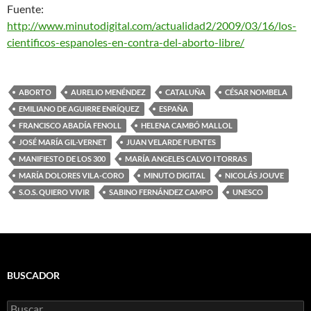
Fuente:
http://www.minutodigital.com/actualidad2/2009/03/16/los-
cientificos-espanoles-en-contra-del-aborto-libre/
ABORTO
AURELIO MENÉNDEZ
CATALUÑA
CÉSAR NOMBELA
EMILIANO DE AGUIRRE ENRÍQUEZ
ESPAÑA
FRANCISCO ABADÍA FENOLL
HELENA CAMBÓ MALLOL
JOSÉ MARÍA GIL-VERNET
JUAN VELARDE FUENTES
MANIFIESTO DE LOS 300
MARÍA ANGELES CALVO I TORRAS
MARÍA DOLORES VILA-CORO
MINUTO DIGITAL
NICOLÁS JOUVE
S.O.S. QUIERO VIVIR
SABINO FERNÁNDEZ CAMPO
UNESCO
BUSCADOR
Buscar: