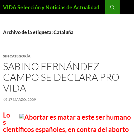
Saltar
Buscar
VIDA Selección y Noticias de Actualidad
al
contenido
Archivo de la etiqueta: Cataluña
SIN CATEGORÍA
SABINO FERNÁNDEZ
CAMPO SE DECLARA PRO
VIDA
17 MARZO, 2009
Lo
s
científicos españoles, en contra del aborto