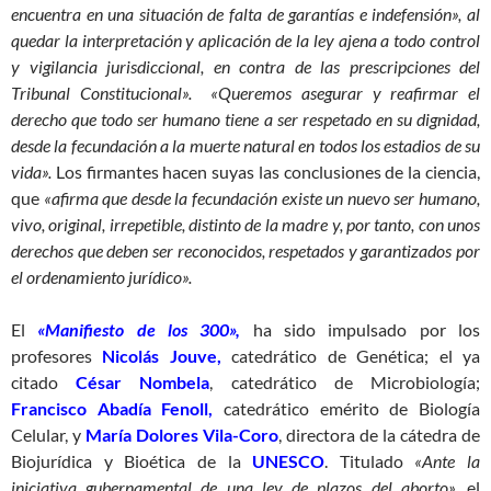
encuentra en una situación de falta de garantías e indefensión», al
quedar la interpretación y aplicación de la ley ajena a todo control
y vigilancia jurisdiccional, en contra de las prescripciones del
Tribunal Constitucional». «Queremos asegurar y reafirmar el
derecho que todo ser humano tiene a ser respetado en su dignidad,
desde la fecundación a la muerte natural en todos los estadios de su
vida».
Los firmantes hacen suyas las conclusiones de la ciencia,
que
«afirma que desde la fecundación existe un nuevo ser humano,
vivo, original, irrepetible, distinto de la madre y, por tanto, con unos
derechos que deben ser reconocidos, respetados y garantizados por
el ordenamiento jurídico».
El
«Manifiesto de los 300»,
ha sido impulsado por los
profesores
Nicolás Jouve,
catedrático de Genética; el ya
citado
César Nombela
, catedrático de Microbiología;
Francisco Abadía Fenoll,
catedrático emérito de Biología
Celular, y
María Dolores Vila-Coro
, directora de la cátedra de
Biojurídica y Bioética de la
UNESCO
. Titulado
«Ante la
iniciativa gubernamental de una ley de plazos del aborto»,
el