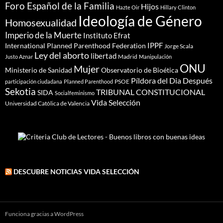
Foro Español de la Familia
Hijos
Hazte Oir
Hillary Clinton
Ideología de Género
Homosexualidad
Imperio de la Muerte
Instituto Efrat
IPPF
International Planned Parenthood Federation
Jorge Scala
Ley del aborto
libertad
Madrid
Justo Aznar
Manipulación
ONU
Mujer
Ministerio de Sanidad
Observatorio de Bioética
Píldora del Dia Después
PSOE
participación ciudadana
Planned Parenthood
Sekotia
TRIBUNAL CONSTITUCIONAL
SIDA
Socialfeminismo
Vida Selección
Universidad Católica de Valencia
DESCUBRE NOTICIAS VIDA SELECCIÓN
Funciona gracias a WordPress