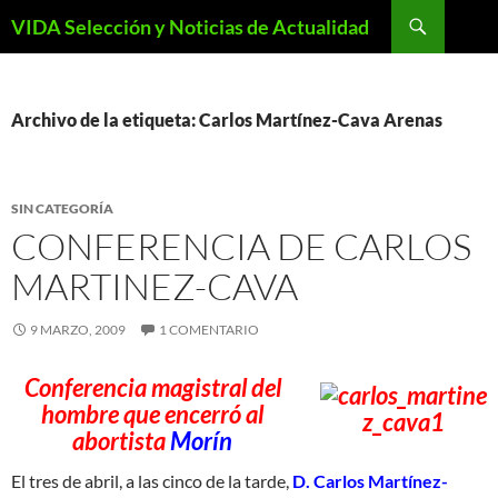
Saltar
Buscar
VIDA Selección y Noticias de Actualidad
al
contenido
Archivo de la etiqueta: Carlos Martínez-Cava Arenas
SIN CATEGORÍA
CONFERENCIA DE CARLOS
MARTINEZ-CAVA
9 MARZO, 2009
1 COMENTARIO
Conferencia magistral del
hombre que encerró al
abortista
Morín
El tres de abril, a las cinco de la tarde,
D. Carlos Martínez-