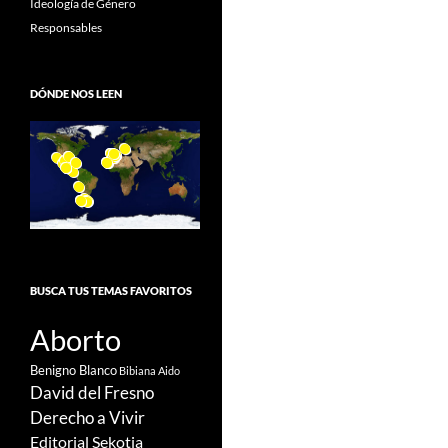
Ideología de Género
Responsables
DÓNDE NOS LEEN
BUSCA TUS TEMAS FAVORITOS
Aborto
Benigno Blanco
Bibiana Aido
David del Fresno
Derecho a Vivir
Editorial Sekotia