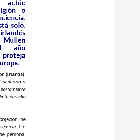
 actúe
ligión o
ciencia,
tá solo.
rlandés
ullen
el año
 proteja
Europa.
r (Irlanda)
:
l sanitario y
omportamiento
do tu derecho
 objeción de
 ascenso. Un
 de personal