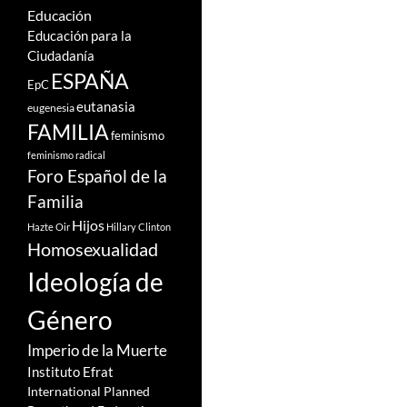
Educación
Educación para la
Ciudadanía
ESPAÑA
EpC
eutanasia
eugenesia
FAMILIA
feminismo
feminismo radical
Foro Español de la
Familia
Hijos
Hazte Oir
Hillary Clinton
Homosexualidad
Ideología de
Género
Imperio de la Muerte
Instituto Efrat
International Planned