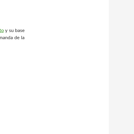
to
y su base
emanda de la