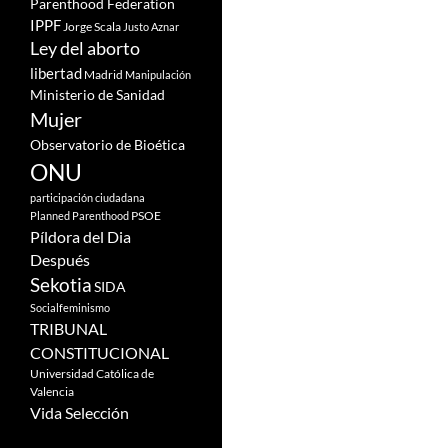
Parenthood Federation
IPPF
Jorge Scala
Justo Aznar
Ley del aborto
libertad
Madrid
Manipulación
Ministerio de Sanidad
Mujer
Observatorio de Bioética
ONU
participación ciudadana
PSOE
Planned Parenthood
Píldora del Dia
Después
Sekotia
SIDA
Socialfeminismo
TRIBUNAL
CONSTITUCIONAL
Universidad Católica de
Valencia
Vida Selección