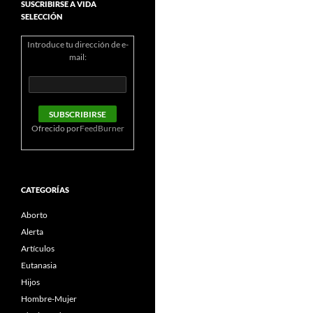
SUSCRIBIRSE A VIDA
SELECCIÓN
Introduce tu dirección de e-
mail:
Ofrecido por
FeedBurner
CATEGORÍAS
Aborto
Alerta
Artículos
Eutanasia
Hijos
Hombre-Mujer