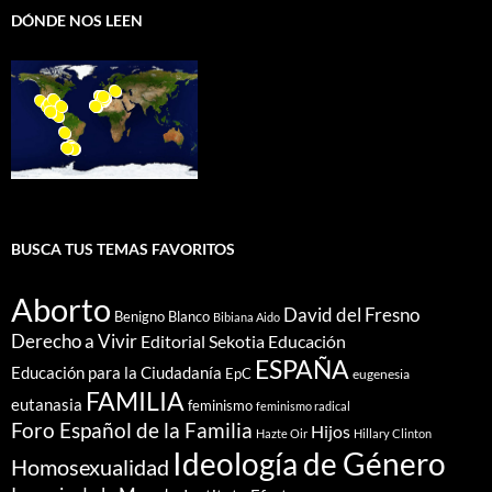
DÓNDE NOS LEEN
BUSCA TUS TEMAS FAVORITOS
Aborto
David del Fresno
Benigno Blanco
Bibiana Aido
Derecho a Vivir
Editorial Sekotia
Educación
ESPAÑA
Educación para la Ciudadanía
EpC
eugenesia
FAMILIA
eutanasia
feminismo
feminismo radical
Foro Español de la Familia
Hijos
Hazte Oir
Hillary Clinton
Ideología de Género
Homosexualidad