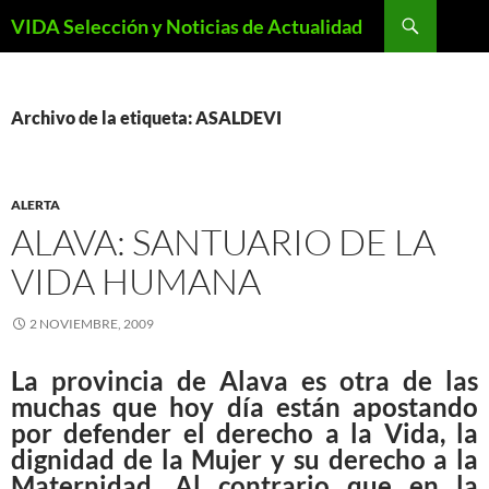
Saltar
Buscar
VIDA Selección y Noticias de Actualidad
al
contenido
Archivo de la etiqueta: ASALDEVI
ALERTA
ALAVA: SANTUARIO DE LA
VIDA HUMANA
2 NOVIEMBRE, 2009
La provincia de Alava es otra de las
muchas que hoy día están apostando
por defender el derecho a la Vida, la
dignidad de la Mujer y su derecho a la
Maternidad. Al contrario que en la