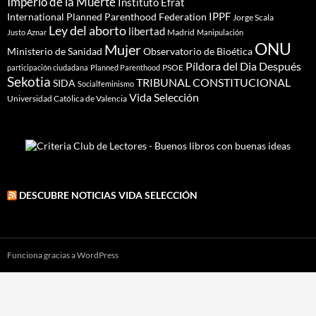
Imperio de la Muerte
Instituto Efrat
IPPF
International Planned Parenthood Federation
Jorge Scala
Ley del aborto
libertad
Madrid
Justo Aznar
Manipulación
ONU
Mujer
Ministerio de Sanidad
Observatorio de Bioética
Píldora del Dia Después
PSOE
participación ciudadana
Planned Parenthood
Sekotia
TRIBUNAL CONSTITUCIONAL
SIDA
Socialfeminismo
Vida Selección
Universidad Católica de Valencia
DESCUBRE NOTICIAS VIDA SELECCIÓN
Funciona gracias a WordPress