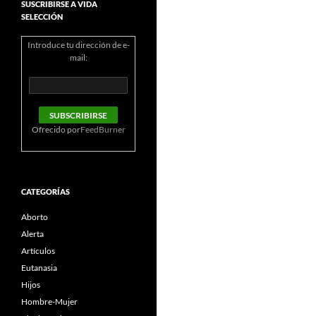
SUSCRIBIRSE A VIDA
SELECCIÓN
Introduce tu dirección de e-
mail:
Ofrecido por
FeedBurner
CATEGORÍAS
Aborto
Alerta
Artículos
Eutanasia
Hijos
Hombre-Mujer