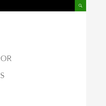
POR
ES