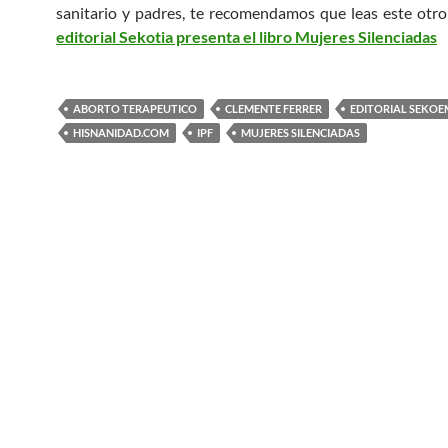
sanitario y padres, te recomendamos que leas este otro
editorial Sekotia presenta el libro Mujeres Silenciadas
ABORTO TERAPEUTICO
CLEMENTE FERRER
EDITORIAL SEKO
HISNANIDAD.COM
IPF
MUJERES SILENCIADAS