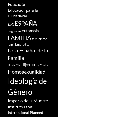
Educación
Educación para la
Ciudadanía
ESPAÑA
EpC
eutanasia
eugenesia
FAMILIA
feminismo
feminismo radical
Foro Español de la
Familia
Hijos
Hazte Oir
Hillary Clinton
Homosexualidad
Ideología de
Género
Imperio de la Muerte
Instituto Efrat
International Planned