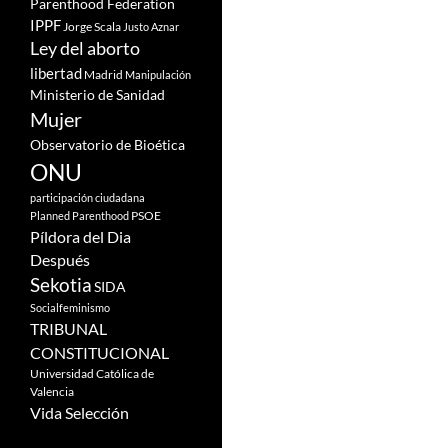
Parenthood Federation
IPPF
Jorge Scala
Justo Aznar
Ley del aborto
libertad
Madrid
Manipulación
Ministerio de Sanidad
Mujer
Observatorio de Bioética
ONU
participación ciudadana
PSOE
Planned Parenthood
Píldora del Dia
Después
Sekotia
SIDA
Socialfeminismo
TRIBUNAL
CONSTITUCIONAL
Universidad Católica de
Valencia
Vida Selección