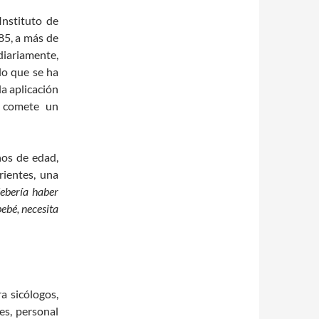
Instituto de
85, a más de
diariamente,
lo que se ha
la aplicación
e comete un
os de edad,
rientes, una
debería haber
ebé, necesita
a sicólogos,
es, personal