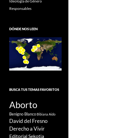
Ideología de Género
Responsables
DÓNDE NOS LEEN
BUSCA TUS TEMAS FAVORITOS
Aborto
Benigno Blanco
Bibiana Aido
David del Fresno
Derecho a Vivir
Editorial Sekotia