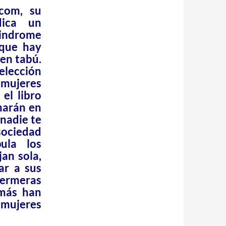
.com, su
dica un
sindrome
rque hay
 en tabú.
 elección
 mujeres
el libro
harán en
 nadie te
sociedad
ula los
jan sola,
ar a sus
nfermeras
amás han
ujeres