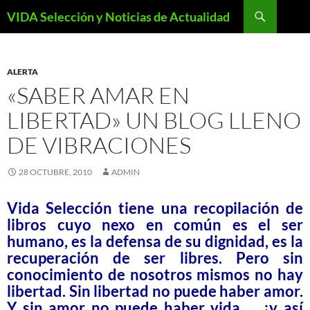
Saltar
Buscar
VIDA Selección y Noticias de Actualidad
al
contenido
ALERTA
«SABER AMAR EN
LIBERTAD» UN BLOG LLENO
DE VIBRACIONES
28 OCTUBRE, 2010
ADMIN
Vida Selección tiene una recopilación de
libros cuyo nexo en común es el ser
humano, es la defensa de su dignidad, es la
recuperación de ser libres. Pero sin
conocimiento de nosotros mismos no hay
libertad. Sin libertad no puede haber amor.
Y sin amor no puede haber vida… ¡y así