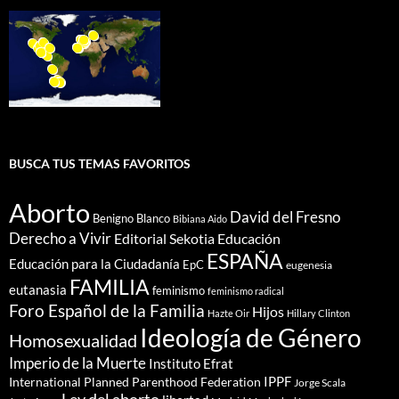
BUSCA TUS TEMAS FAVORITOS
Aborto
David del Fresno
Benigno Blanco
Bibiana Aido
Derecho a Vivir
Editorial Sekotia
Educación
ESPAÑA
Educación para la Ciudadanía
EpC
eugenesia
FAMILIA
eutanasia
feminismo
feminismo radical
Foro Español de la Familia
Hijos
Hazte Oir
Hillary Clinton
Ideología de Género
Homosexualidad
Imperio de la Muerte
Instituto Efrat
IPPF
International Planned Parenthood Federation
Jorge Scala