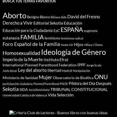
BUSCA TUS TEMAS FAVORITOS
Aborto
David del Fresno
Benigno Blanco
Bibiana Aido
Derecho a Vivir
Editorial Sekotia
Educación
ESPAÑA
Educación para la Ciudadanía
EpC
eugenesia
FAMILIA
eutanasia
feminismo
feminismo radical
Foro Español de la Familia
Hijos
Hazte Oir
Hillary Clinton
Ideología de Género
Homosexualidad
Imperio de la Muerte
Instituto Efrat
IPPF
International Planned Parenthood Federation
Jorge Scala
Ley del aborto
libertad
Madrid
Justo Aznar
Manipulación
ONU
Mujer
Ministerio de Sanidad
Observatorio de Bioética
Píldora del Dia Después
PSOE
participación ciudadana
Planned Parenthood
Sekotia
TRIBUNAL CONSTITUCIONAL
SIDA
Socialfeminismo
Vida Selección
Universidad Católica de Valencia