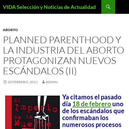
Saltar
Buscar
VIDA Selección y Noticias de Actualidad
al
contenido
ABORTO
PLANNED PARENTHOOD Y
LA INDUSTRIA DEL ABORTO
PROTAGONIZAN NUEVOS
ESCÁNDALOS (II)
20 FEBRERO, 2011
ADMIN
Ya citamos el pasado
día
18 de febrero
uno
de los escándalos que
confirmaban los
numerosos procesos