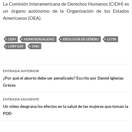
La Comisión Interamericana de Derechos Humanos (CIDH) es
un órgano autónomo de la Organización de los Estados
Americanos (OEA).
CIDH
HOMOSEXUALIDAD
IDEOLOGÍA DE GÉNERO
LGTBI
LOBY GAY
ONU
Navegación
ENTRADA ANTERIOR
de
¿Por qué el aborto debe ser penalizado? Escrito por Daniel Iglesias
Grèzes
entradas
ENTRADA SIGUIENTE
Un vídeo desgrana los efectos en la salud de las mujeres que toman la
PDD