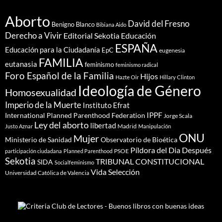
Aborto
David del Fresno
Benigno Blanco
Bibiana Aido
Derecho a Vivir
Editorial Sekotia
Educación
ESPAÑA
Educación para la Ciudadanía
EpC
eugenesia
FAMILIA
eutanasia
feminismo
feminismo radical
Foro Español de la Familia
Hijos
Hazte Oir
Hillary Clinton
Ideología de Género
Homosexualidad
Imperio de la Muerte
Instituto Efrat
IPPF
International Planned Parenthood Federation
Jorge Scala
Ley del aborto
libertad
Madrid
Justo Aznar
Manipulación
ONU
Mujer
Ministerio de Sanidad
Observatorio de Bioética
Píldora del Dia Después
PSOE
participación ciudadana
Planned Parenthood
Sekotia
TRIBUNAL CONSTITUCIONAL
SIDA
Socialfeminismo
Vida Selección
Universidad Católica de Valencia