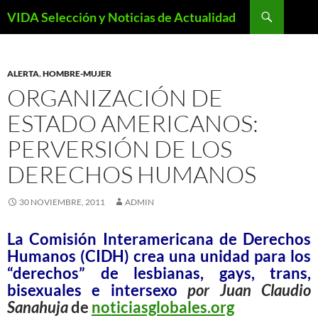
Saltar
Buscar
VIDA Selección y Noticias de Actualidad
al
contenido
ALERTA
,
HOMBRE-MUJER
ORGANIZACIÓN DE
ESTADO AMERICANOS:
PERVERSIÓN DE LOS
DERECHOS HUMANOS
30 NOVIEMBRE, 2011
ADMIN
La Comisión Interamericana de Derechos
Humanos (CIDH) crea una unidad para los
“derechos” de lesbianas, gays, trans,
bisexuales e intersexo
por Juan Claudio
Sanahuja
de
noticiasglobales.org