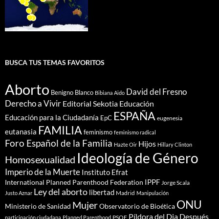
BUSCA TUS TEMAS FAVORITOS
Aborto
David del Fresno
Benigno Blanco
Bibiana Aido
Derecho a Vivir
Editorial Sekotia
Educación
ESPAÑA
Educación para la Ciudadanía
EpC
eugenesia
FAMILIA
eutanasia
feminismo
feminismo radical
Foro Español de la Familia
Hijos
Hazte Oir
Hillary Clinton
Ideología de Género
Homosexualidad
Imperio de la Muerte
Instituto Efrat
IPPF
International Planned Parenthood Federation
Jorge Scala
Ley del aborto
libertad
Madrid
Justo Aznar
Manipulación
ONU
Mujer
Ministerio de Sanidad
Observatorio de Bioética
Píldora del Dia Después
PSOE
participación ciudadana
Planned Parenthood