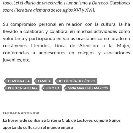
todo
,
Leí el diario de un extraño
,
Humanismo y Barroco. Cuestiones
sobre literatura alemana de los siglos XVI y XVI
I.
Su compromiso personal en relación con la cultura, la ha
llevado a colaborar, y colabora, en muchas actividades como
voluntaria y participando en varias ocasiones como jurado en
certámenes literarios, Línea de Atención a la Mujer,
conferencias a adolescentes en colegios y asociaciones
juveniles, etc.
DEMOGRAFÍA
FAMILIA
IDEOLOGÍA DE GÉNERO
POLÍTCA FAMILIAR
SEKOTIA
SIVIA MARTÍNEZ MARCOS
Navegación
ENTRADA ANTERIOR
de
La librería de confianza Criteria Club de Lectores, cumple 5 años
aportando cultura en el mundo entero
entradas