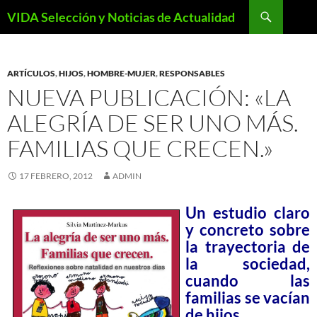
Saltar
Buscar
VIDA Selección y Noticias de Actualidad
al
contenido
ARTÍCULOS
,
HIJOS
,
HOMBRE-MUJER
,
RESPONSABLES
NUEVA PUBLICACIÓN: «LA
ALEGRÍA DE SER UNO MÁS.
FAMILIAS QUE CRECEN.»
17 FEBRERO, 2012
ADMIN
Un estudio claro
y concreto sobre
la trayectoria de
la sociedad,
cuando las
familias se vacían
de hijos.