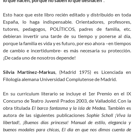
lo que hacen, porque no saben lo que deshacen”
.
Esto hace que este libro recién editado y distribuido en toda
España, lo haga indispensable. Orientadores, profesores,
tutores, pedagogos, POLÍTICOS, padres de familia, etc.
debieran invertir una tarde de su tiempo y ponerse al día,
porque la familia es vida y es futuro, por eso ahora –en tiempos
de cambio e incertidumbre- es más necesaria su protección.
¡De cada uno de nosotros depende!
Silvia Martínez-Markus
, (Madrid 1975) es Licenciada en
Filología alemana Universidad Complutense de Madrid.
En su curriculum literario se incluye el 1er Premio en el IX
Concurso de Teatro Juvenil Prados 2003, de Valladolid. Con la
obra titulada
El barco fantasma y la isla de Medea
. También es
autora de las siguientes publicaciones
Sophie Scholl ¡Viva la
libertad!
,
¡Buenos días princesa! Manual de estilo, elegancia y
buenos modales para chicas
,
El día en que nos dimos cuenta de