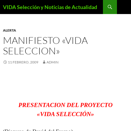
Saltar
Buscar
VIDA Selección y Noticias de Actualidad
al
contenido
ALERTA
MANIFIESTO «VIDA
SELECCION»
11 FEBRERO, 2009
ADMIN
PRESENTACION DEL PROYECTO
«VIDA SELECCIÓN»