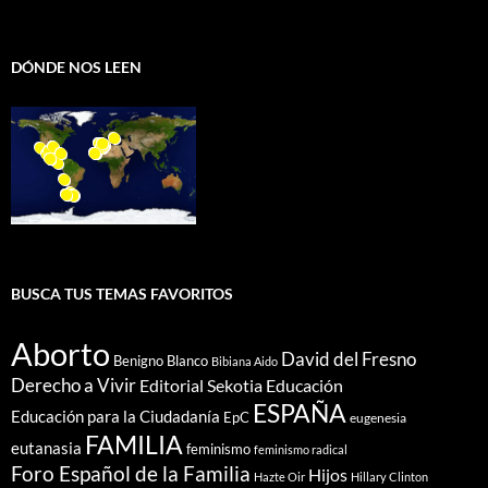
DÓNDE NOS LEEN
BUSCA TUS TEMAS FAVORITOS
Aborto
David del Fresno
Benigno Blanco
Bibiana Aido
Derecho a Vivir
Editorial Sekotia
Educación
ESPAÑA
Educación para la Ciudadanía
EpC
eugenesia
FAMILIA
eutanasia
feminismo
feminismo radical
Foro Español de la Familia
Hijos
Hazte Oir
Hillary Clinton