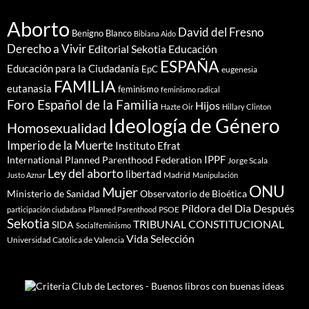
Aborto
David del Fresno
Benigno Blanco
Bibiana Aido
Derecho a Vivir
Editorial Sekotia
Educación
ESPAÑA
Educación para la Ciudadanía
EpC
eugenesia
FAMILIA
eutanasia
feminismo
feminismo radical
Foro Español de la Familia
Hijos
Hazte Oir
Hillary Clinton
Ideología de Género
Homosexualidad
Imperio de la Muerte
Instituto Efrat
IPPF
International Planned Parenthood Federation
Jorge Scala
Ley del aborto
libertad
Madrid
Justo Aznar
Manipulación
ONU
Mujer
Ministerio de Sanidad
Observatorio de Bioética
Píldora del Dia Después
PSOE
participación ciudadana
Planned Parenthood
Sekotia
TRIBUNAL CONSTITUCIONAL
SIDA
Socialfeminismo
Vida Selección
Universidad Católica de Valencia