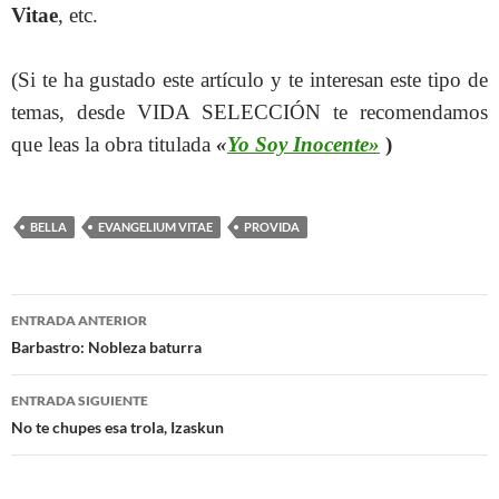
Vitae
, etc.
(Si te ha gustado este artículo y te interesan este tipo de
temas, desde VIDA SELECCIÓN te recomendamos
que leas la obra titulada
«
Yo Soy Inocente»
)
BELLA
EVANGELIUM VITAE
PROVIDA
Navegación
ENTRADA ANTERIOR
de
Barbastro: Nobleza baturra
entradas
ENTRADA SIGUIENTE
No te chupes esa trola, Izaskun