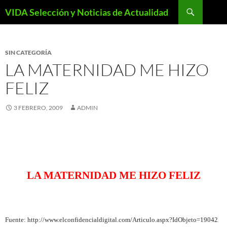
Saltar
Buscar
VIDA Selección y Noticias de Actualidad
al
contenido
SIN CATEGORÍA
LA MATERNIDAD ME HIZO
FELIZ
3 FEBRERO, 2009
ADMIN
LA MATERNIDAD ME HIZO FELIZ
Fuente: http://www.elconfidencialdigital.com/Articulo.aspx?IdObjeto=19042