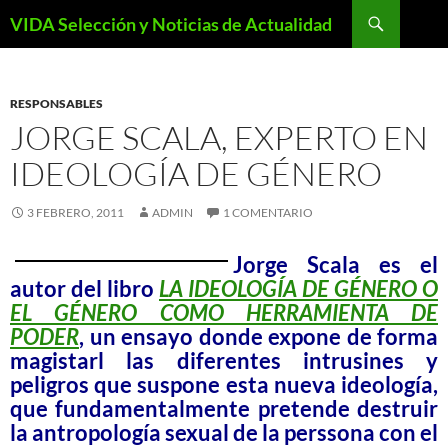
Saltar
Buscar
VIDA Selección y Noticias de Actualidad
al
contenido
RESPONSABLES
JORGE SCALA, EXPERTO EN
IDEOLOGÍA DE GÉNERO
3 FEBRERO, 2011
ADMIN
1 COMENTARIO
Jorge Scala
es el
autor del libro
LA IDEOLOGÍA DE GÉNERO O
EL GÉNERO COMO HERRAMIENTA DE
PODER
, un ensayo donde expone de forma
magistarl las diferentes intrusines y
peligros que suspone esta nueva ideología,
que fundamentalmente pretende destruir
la antropología sexual de la perssona con el