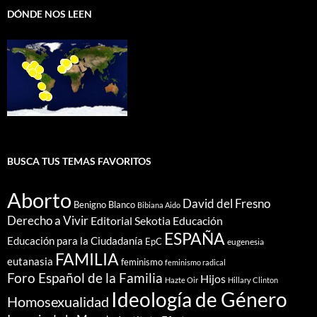
DÓNDE NOS LEEN
BUSCA TUS TEMAS FAVORITOS
Aborto
David del Fresno
Benigno Blanco
Bibiana Aido
Derecho a Vivir
Editorial Sekotia
Educación
ESPAÑA
Educación para la Ciudadanía
EpC
eugenesia
FAMILIA
eutanasia
feminismo
feminismo radical
Foro Español de la Familia
Hijos
Hazte Oir
Hillary Clinton
Ideología de Género
Homosexualidad