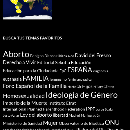
BUSCA TUS TEMAS FAVORITOS
Aborto
David del Fresno
Benigno Blanco
Bibiana Aido
Derecho a Vivir
Editorial Sekotia
Educación
ESPAÑA
Educación para la Ciudadanía
EpC
eugenesia
FAMILIA
eutanasia
feminismo
feminismo radical
Foro Español de la Familia
Hijos
Hazte Oir
Hillary Clinton
Ideología de Género
Homosexualidad
Imperio de la Muerte
Instituto Efrat
IPPF
International Planned Parenthood Federation
Jorge Scala
Ley del aborto
libertad
Madrid
Justo Aznar
Manipulación
ONU
Mujer
Ministerio de Sanidad
Observatorio de Bioética
Píldora del Dia Después
PSOE
participación ciudadana
Planned Parenthood