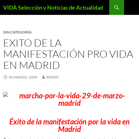
Saltar
Buscar
VIDA Selección y Noticias de Actualidad
al
contenido
SIN CATEGORÍA
EXITO DE LA
MANIFESTACIÓN PRO VIDA
EN MADRID
30 MARZO, 2009
ADMIN
Éxito de la manifestación por la vida en
Madrid