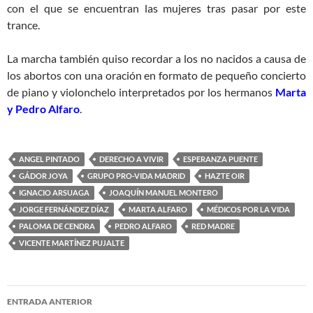
con el que se encuentran las mujeres tras pasar por este
trance.
La marcha también quiso recordar a los no nacidos a causa de
los abortos con una oración en formato de pequeño concierto
de piano y violonchelo interpretados por los hermanos
Marta
y Pedro Alfaro
.
ANGEL PINTADO
DERECHO A VIVIR
ESPERANZA PUENTE
GÁDOR JOYA
GRUPO PRO-VIDA MADRID
HAZTE OIR
IGNACIO ARSUAGA
JOAQUÍN MANUEL MONTERO
JORGE FERNÁNDEZ DÍAZ
MARTA ALFARO
MÉDICOS POR LA VIDA
PALOMA DE CENDRA
PEDRO ALFARO
RED MADRE
VICENTE MARTÍNEZ PUJALTE
Navegación
ENTRADA ANTERIOR