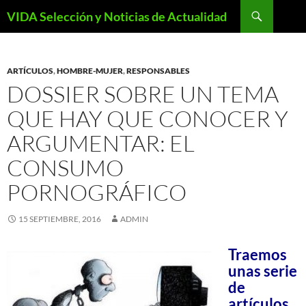
Saltar
Buscar
VIDA Selección y Noticias de Actualidad
al
contenido
ARTÍCULOS
,
HOMBRE-MUJER
,
RESPONSABLES
DOSSIER SOBRE UN TEMA
QUE HAY QUE CONOCER Y
ARGUMENTAR: EL
CONSUMO
PORNOGRÁFICO
15 SEPTIEMBRE, 2016
ADMIN
Traemos
unas serie
de
artículos