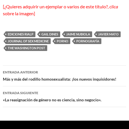
[¿Quieres adquirir un ejemplar o varios de este título?,
clica
sobre la imagen]
EDICIONES RIALP
GAIL DINES
JAIME NUBIOLA
JAVIER MATO
JOURNAL OF SEX MEDICINE
PORNO
PORNOGRAFÍA
THE WASHINGTON POST
Navegación
ENTRADA ANTERIOR
de
Más y más del rodillo homosexualista: ¡los nuevos inquisidores!
entradas
ENTRADA SIGUIENTE
«La reasignación de género no es ciencia, sino negocio».