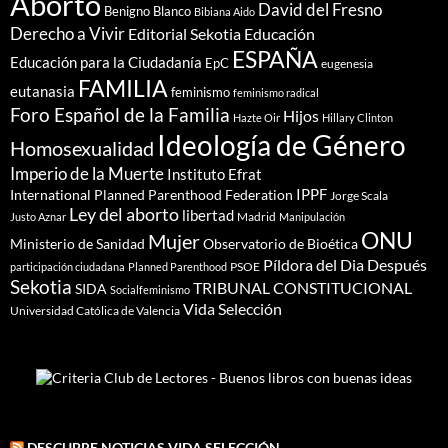
Aborto
David del Fresno
Benigno Blanco
Bibiana Aido
Derecho a Vivir
Editorial Sekotia
Educación
ESPAÑA
Educación para la Ciudadanía
EpC
eugenesia
FAMILIA
eutanasia
feminismo
feminismo radical
Foro Español de la Familia
Hijos
Hazte Oir
Hillary Clinton
Ideología de Género
Homosexualidad
Imperio de la Muerte
Instituto Efrat
IPPF
International Planned Parenthood Federation
Jorge Scala
Ley del aborto
libertad
Madrid
Justo Aznar
Manipulación
ONU
Mujer
Ministerio de Sanidad
Observatorio de Bioética
Píldora del Dia Después
PSOE
participación ciudadana
Planned Parenthood
Sekotia
TRIBUNAL CONSTITUCIONAL
SIDA
Socialfeminismo
Vida Selección
Universidad Católica de Valencia
DESCUBRE NOTICIAS VIDA SELECCIÓN