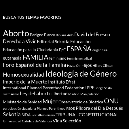
BUSCA TUS TEMAS FAVORITOS
Aborto
David del Fresno
Benigno Blanco
Bibiana Aido
Derecho a Vivir
Editorial Sekotia
Educación
ESPAÑA
Educación para la Ciudadanía
EpC
eugenesia
FAMILIA
eutanasia
feminismo
feminismo radical
Foro Español de la Familia
Hijos
Hazte Oir
Hillary Clinton
Ideología de Género
Homosexualidad
Imperio de la Muerte
Instituto Efrat
IPPF
International Planned Parenthood Federation
Jorge Scala
Ley del aborto
libertad
Madrid
Justo Aznar
Manipulación
ONU
Mujer
Ministerio de Sanidad
Observatorio de Bioética
Píldora del Dia Después
PSOE
participación ciudadana
Planned Parenthood
Sekotia
TRIBUNAL CONSTITUCIONAL
SIDA
Socialfeminismo
Vida Selección
Universidad Católica de Valencia