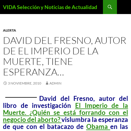
Saltar
Buscar
VIDA Selección y Noticias de Actualidad
al
contenido
ALERTA
DAVID DEL FRESNO, AUTOR
DE EL IMPERIO DE LA
MUERTE, TIENE
ESPERANZA…
3 NOVIEMBRE, 2010
ADMIN
David del Fresno, autor del
libro de investigación
El Imperio de la
Muerte. ¿Quién se está forrando con el
negocio del aborto?
vislumbra la esperanza
de que con el batacazo de
Obama
en las