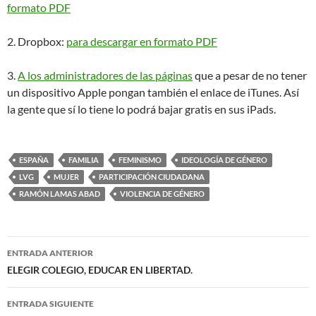
formato PDF
2. Dropbox:
para descargar en formato PDF
3.
A los administradores de las páginas
que a pesar de no tener
un dispositivo Apple pongan también el enlace de iTunes. Así
la gente que sí lo tiene lo podrá bajar gratis en sus iPads.
ESPAÑA
FAMILIA
FEMINISMO
IDEOLOGÍA DE GÉNERO
LVG
MUJER
PARTICIPACIÓN CIUDADANA
RAMÓN LAMAS ABAD
VIOLENCIA DE GÉNERO
Navegación
ENTRADA ANTERIOR
de
ELEGIR COLEGIO, EDUCAR EN LIBERTAD.
entradas
ENTRADA SIGUIENTE