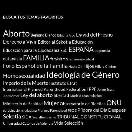
BUSCA TUS TEMAS FAVORITOS
Aborto
David del Fresno
Benigno Blanco
Bibiana Aido
Derecho a Vivir
Editorial Sekotia
Educación
ESPAÑA
Educación para la Ciudadanía
EpC
eugenesia
FAMILIA
eutanasia
feminismo
feminismo radical
Foro Español de la Familia
Hijos
Hazte Oir
Hillary Clinton
Ideología de Género
Homosexualidad
Imperio de la Muerte
Instituto Efrat
IPPF
International Planned Parenthood Federation
Jorge Scala
Ley del aborto
libertad
Madrid
Justo Aznar
Manipulación
ONU
Mujer
Ministerio de Sanidad
Observatorio de Bioética
Píldora del Dia Después
PSOE
participación ciudadana
Planned Parenthood
Sekotia
TRIBUNAL CONSTITUCIONAL
SIDA
Socialfeminismo
Vida Selección
Universidad Católica de Valencia