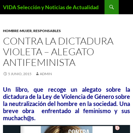
Saltar
Buscar
VIDA Selección y Noticias de Actualidad
al
contenido
HOMBRE-MUJER
,
RESPONSABLES
CONTRA LA DICTADURA
VIOLETA – ALEGATO
ANTIFEMINISTA
5 JUNIO, 2015
ADMIN
Un libro, que recoge un alegato sobre la
dictadura de la Ley de Violencia de Género sobre
la neutralización del hombre en la sociedad. Una
breve obra enfrentado al feminismo y sus
muchach@s.