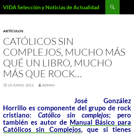
Saltar
Buscar
VIDA Selección y Noticias de Actualidad
al
contenido
ARTÍCULOS
CATÓLICOS SIN
COMPLEJOS, MUCHO MÁS
QUÉ UN LIBRO, MUCHO
MÁS QUE ROCK…
25 JUNIO, 2011
ADMIN
José González
Horrillo es componente del grupo de rock
cristiano:
Católico sin complejos
; pero
también es autor de
Manual Básico para
Católicos sin Complejos
, que si tienes