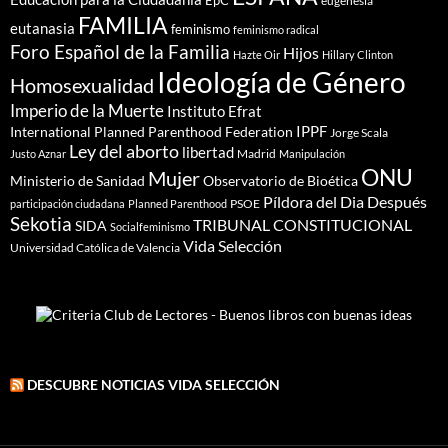
EpC
eugenesia
FAMILIA
eutanasia
feminismo
feminismo radical
Foro Español de la Familia
Hijos
Hazte Oir
Hillary Clinton
Ideología de Género
Homosexualidad
Imperio de la Muerte
Instituto Efrat
IPPF
International Planned Parenthood Federation
Jorge Scala
Ley del aborto
libertad
Madrid
Justo Aznar
Manipulación
ONU
Mujer
Ministerio de Sanidad
Observatorio de Bioética
Píldora del Dia Después
PSOE
participación ciudadana
Planned Parenthood
Sekotia
TRIBUNAL CONSTITUCIONAL
SIDA
Socialfeminismo
Vida Selección
Universidad Católica de Valencia
DESCUBRE NOTICIAS VIDA SELECCIÓN