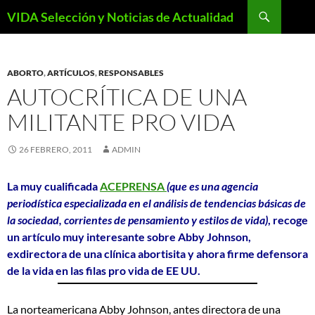
Saltar
Buscar
VIDA Selección y Noticias de Actualidad
al
contenido
ABORTO
,
ARTÍCULOS
,
RESPONSABLES
AUTOCRÍTICA DE UNA
MILITANTE PRO VIDA
26 FEBRERO, 2011
ADMIN
La muy cualificada
ACEPRENSA
(que es una agencia
periodística especializada en el análisis de tendencias básicas de
la sociedad, corrientes de pensamiento y estilos de vida)
, recoge
un artículo muy interesante sobre Abby Johnson,
exdirectora de una clínica abortisita y ahora firme defensora
de la vida en las filas pro vida de EE UU.
La norteamericana Abby Johnson, antes directora de una