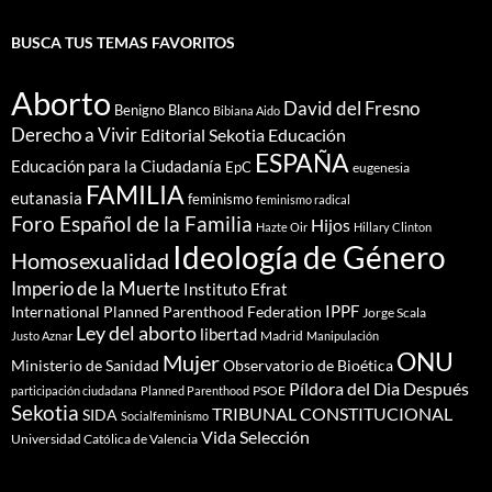
BUSCA TUS TEMAS FAVORITOS
Aborto
David del Fresno
Benigno Blanco
Bibiana Aido
Derecho a Vivir
Editorial Sekotia
Educación
ESPAÑA
Educación para la Ciudadanía
EpC
eugenesia
FAMILIA
eutanasia
feminismo
feminismo radical
Foro Español de la Familia
Hijos
Hazte Oir
Hillary Clinton
Ideología de Género
Homosexualidad
Imperio de la Muerte
Instituto Efrat
IPPF
International Planned Parenthood Federation
Jorge Scala
Ley del aborto
libertad
Madrid
Justo Aznar
Manipulación
ONU
Mujer
Ministerio de Sanidad
Observatorio de Bioética
Píldora del Dia Después
PSOE
participación ciudadana
Planned Parenthood
Sekotia
TRIBUNAL CONSTITUCIONAL
SIDA
Socialfeminismo
Vida Selección
Universidad Católica de Valencia