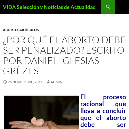
Saltar
Buscar
VIDA Selección y Noticias de Actualidad
al
contenido
ABORTO
,
ARTÍCULOS
¿POR QUÉ EL ABORTO DEBE
SER PENALIZADO? ESCRITO
POR DANIEL IGLESIAS
GRÈZES
25 NOVIEMBRE, 2011
ADMIN
E
l proceso
racional que
lleva a concluir
que el aborto
debe ser