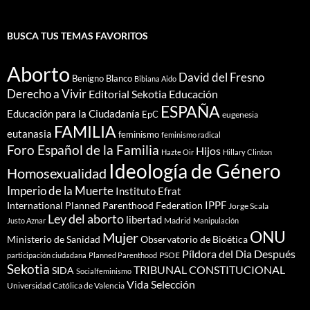
BUSCA TUS TEMAS FAVORITOS
Aborto
David del Fresno
Benigno Blanco
Bibiana Aido
Derecho a Vivir
Editorial Sekotia
Educación
ESPAÑA
Educación para la Ciudadanía
EpC
eugenesia
FAMILIA
eutanasia
feminismo
feminismo radical
Foro Español de la Familia
Hijos
Hazte Oir
Hillary Clinton
Ideología de Género
Homosexualidad
Imperio de la Muerte
Instituto Efrat
IPPF
International Planned Parenthood Federation
Jorge Scala
Ley del aborto
libertad
Madrid
Justo Aznar
Manipulación
ONU
Mujer
Ministerio de Sanidad
Observatorio de Bioética
Píldora del Dia Después
PSOE
participación ciudadana
Planned Parenthood
Sekotia
TRIBUNAL CONSTITUCIONAL
SIDA
Socialfeminismo
Vida Selección
Universidad Católica de Valencia